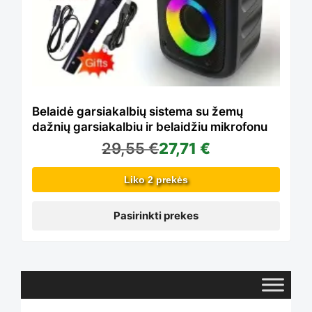
multiple
product
variants.
page
The
Belaidė garsiakalbių sistema su žemų
dažnių garsiakalbiu ir belaidžiu mikrofonu
29,55
€
27,71
€
options
Liko 2 prekės
may
Pasirinkti prekes
be