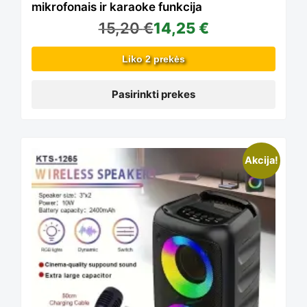
mikrofonais ir karaoke funkcija
15,20
€
14,25
€
options
Liko 2 prekės
may
Pasirinkti prekes
be
This
Akcija!
chosen
product
on
has
the