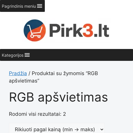
Pereiti
Pagrindinis meniu
prie
turinio
Kategorijos
Pradžia
/ Produktai su žymomis “RGB
apšvietimas”
RGB apšvietimas
Rodomi visi rezultatai: 2
Rūšiuoja