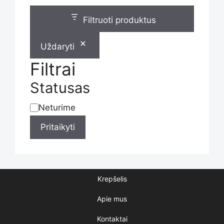
chosen
Filtruoti produktus
on
Uždaryti
the
Filtrai
Statusas
product
Neturime
Statusas
Pritaikyti
page
Krepšelis
Apie mus
Kontaktai