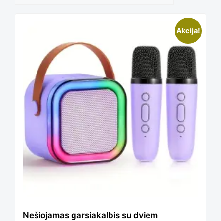
pagal
This
Akcija!
kainą:
product
nuo
has
mažos
multiple
iki
variants.
didelės
The
Nešiojamas garsiakalbis su dviem