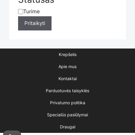
Turime
Statusas
Pritaikyti
Krepšelis
Apie mus
Kontaktai
Parduotuvės taisyklės
Privatumo politika
Specialūs pasiūlymai
Draugai