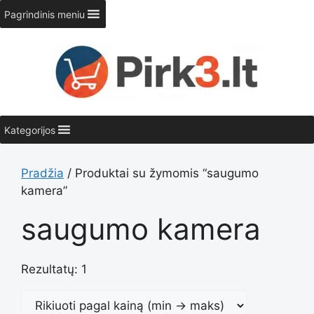
Pereiti
Pagrindinis meniu
prie
turinio
Kategorijos
Pradžia
/ Produktai su žymomis “saugumo
kamera”
saugumo kamera
Rezultatų: 1