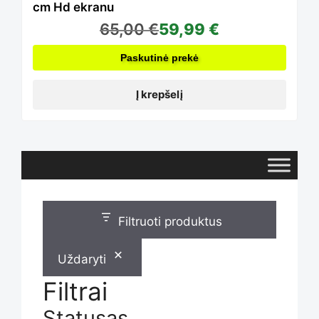
cm Hd ekranu
65,00
€
59,99
€
Paskutinė prekė
Į krepšelį
Filtruoti produktus
Uždaryti
Filtrai
Statusas