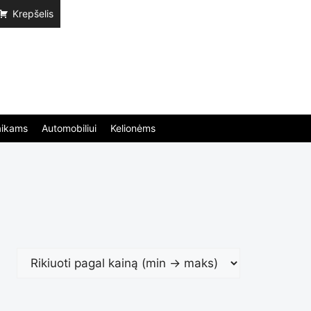
Krepšelis
aikams
Automobiliui
Kelionėms