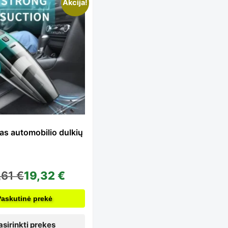
is
Akcija!
oduct
s
ltiple
as automobilio dulkių
iants.
,61
€
19,32
€
e
Paskutinė prekė
asirinkti prekes