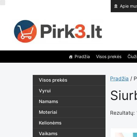
Pereiti
Apie mu
prie
turinio
Pradžia
Visos prekės
Čiuži
Pradžia
/ P
Visos prekės
Siur
Vyrui
Namams
Moteriai
Rezultatų: 
Kelionėms
Vaikams