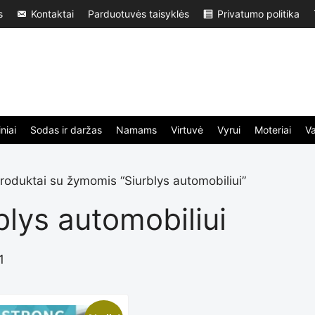
s
Kontaktai
Parduotuvės taisyklės
Privatumo politika
niai
Sodas ir daržas
Namams
Virtuvė
Vyrui
Moteriai
V
roduktai su žymomis “Siurblys automobiliui”
blys automobiliui
1