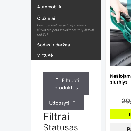
Th
Automobiliui
Čiužiniai
pr
Prieš perkant naują lovą visados
iškyla tas pats klausimas: kokį čiužinį
rinktis?
ha
Sodas ir daržas
Virtuvė
mu
Nešiojam
Filtruoti
siurblys
var
produktus
20
Uždaryti
Th
Filtrai
Statusas
P