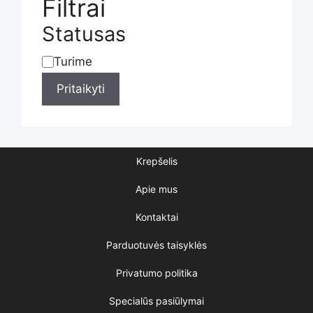
Filtrai
Statusas
Turime
Statusas
Pritaikyti
Krepšelis
Apie mus
Kontaktai
Parduotuvės taisyklės
Privatumo politika
Specialūs pasiūlymai