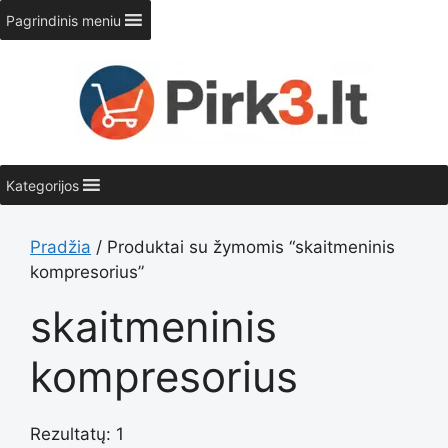
Pereiti
Pagrindinis meniu
prie
turinio
Kategorijos
Pradžia
/ Produktai su žymomis “skaitmeninis
kompresorius”
skaitmeninis
kompresorius
Rezultatų: 1