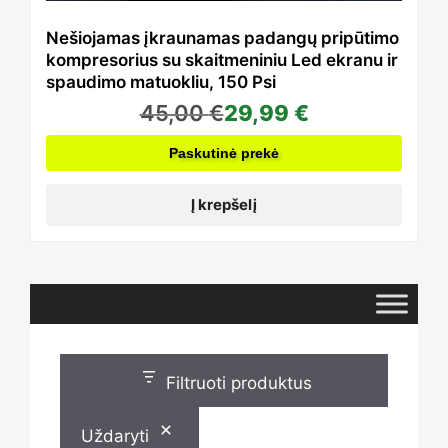
Nešiojamas įkraunamas padangų pripūtimo
kompresorius su skaitmeniniu Led ekranu ir
spaudimo matuokliu, 150 Psi
45,00
€
29,99
€
Paskutinė prekė
Į krepšelį
Filtruoti produktus
Uždaryti