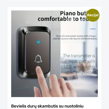
This
Akcija!
product
has
multiple
variants.
The
Bevielis durų skambutis su nuotoliniu