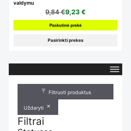
valdymu
9,84
€
9,23
€
options
Paskutinė prekė
may
Pasirinkti prekes
be
chosen
Filtruoti produktus
on
Uždaryti
the
Filtrai