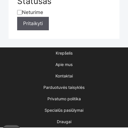
Statusas
product
Neturime
Statusas
Pritaikyti
page
Krepšelis
Apie mus
Kontaktai
Parduotuvės taisyklės
Privatumo politika
Specialūs pasiūlymai
Draugai