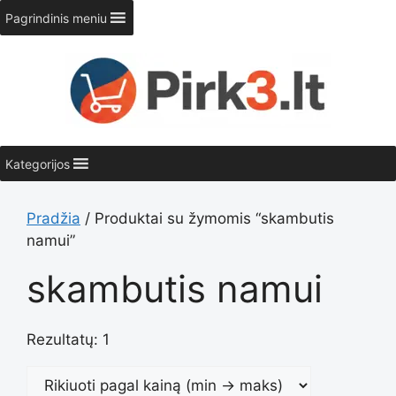
Pereiti
Pagrindinis meniu
prie
turinio
Kategorijos
Pradžia
/ Produktai su žymomis “skambutis
namui”
skambutis namui
Rezultatų: 1