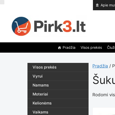
Pereiti
Apie mu
prie
turinio
Pradžia
Visos prekės
Čiuži
Pradžia
/ P
Visos prekės
Šuk
Vyrui
Namams
Moteriai
Rodomi visi
Kelionėms
Vaikams