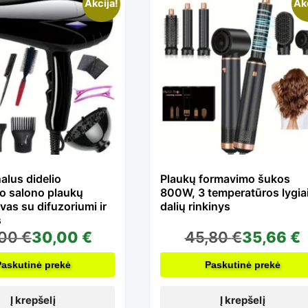
pagal
Akcija!
Ak
kainą:
nuo
mažos
alus didelio
Plaukų formavimo šukos
o salono plaukų
800W, 3 temperatūros lygiai
iki
vas su difuzoriumi ir
dalių rinkinys
s
,00
€
30,00
€
45,80
€
35,66
€
didelės
Paskutinė prekė
Paskutinė prekė
Į krepšelį
Į krepšelį