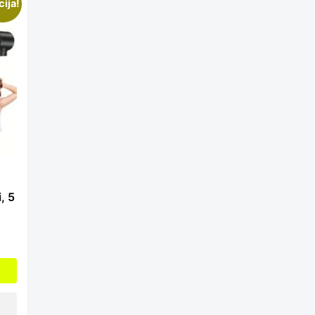
cija!
, 5