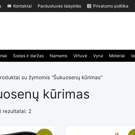
s
Kontaktai
Parduotuvės taisyklės
Privatumo politika
niai
Sodas ir daržas
Namams
Virtuvė
Vyrui
Moteriai
V
roduktai su žymomis “Šukuosenų kūrimas”
uosenų kūrimas
 rezultatai: 2
Rūšiuojama