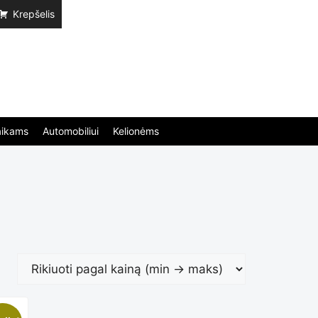
Krepšelis
aikams
Automobiliui
Kelionėms