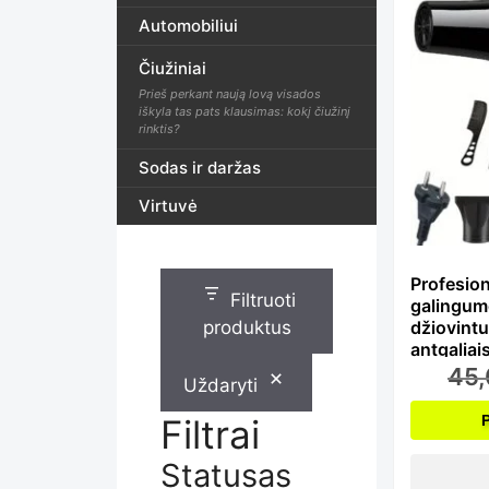
Automobiliui
Čiužiniai
Prieš perkant naują lovą visados
iškyla tas pats klausimas: kokį čiužinį
rinktis?
Sodas ir daržas
Virtuvė
Profesion
Filtruoti
galingum
produktus
džiovintu
antgaliai
45
Uždaryti
Filtrai
Statusas