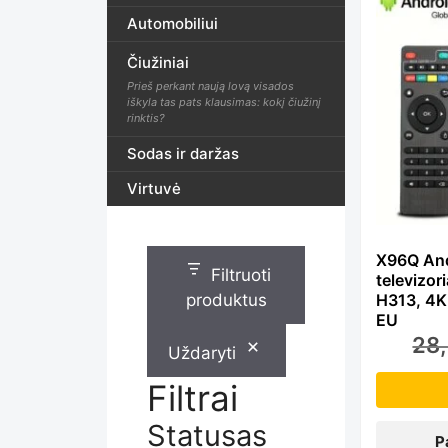
Th
Automobiliui
Čiužiniai
pr
Prieš perkant naują lovą visados
iškyla tas pats klausimas: kokį čiužinį
rinktis?
ha
Sodas ir daržas
Virtuvė
mu
X96Q And
Filtruoti
televizor
var
produktus
H313, 4K
EU
28
Uždaryti
Th
Filtrai
Statusas
P