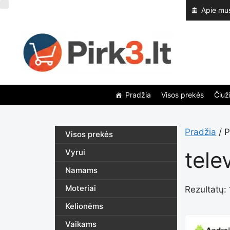
Pereiti
Apie mu
prie
turinio
Pradžia
Visos prekės
Čiuži
Pradžia
/ P
Visos prekės
tele
Vyrui
Namams
Moteriai
Rezultatų: 
Kelionėms
Vaikams