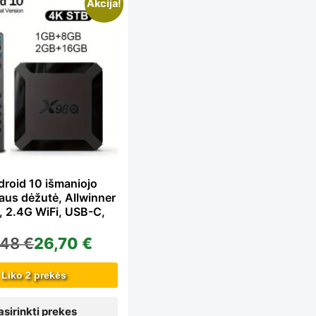
is
Akcija!
oduct
s
ltiple
roid 10 išmaniojo
iaus dėžutė, Allwinner
iants.
, 2.4G WiFi, USB-C,
,48
€
26,70
€
e
Liko 2 prekės
asirinkti prekes