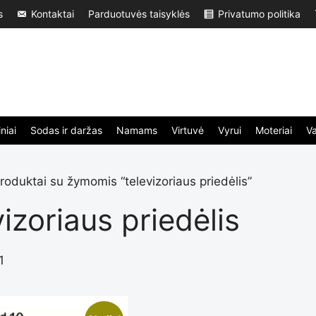
s
Kontaktai
Parduotuvės taisyklės
Privatumo politika
niai
Sodas ir daržas
Namams
Virtuvė
Vyrui
Moteriai
V
roduktai su žymomis “televizoriaus priedėlis”
vizoriaus priedėlis
1