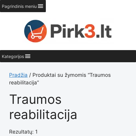
Pereiti
Pagrindinis meniu
prie
turinio
Kategorijos
Pradžia
/ Produktai su žymomis “Traumos
reabilitacija”
Traumos
reabilitacija
Rezultatų: 1