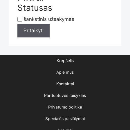
Statusas
Išankstinis užsakymas
Statusas
Pritaikyti
Krepšelis
Apie mus
Kontaktai
Parduotuvės taisyklės
Privatumo politika
Specialūs pasiūlymai