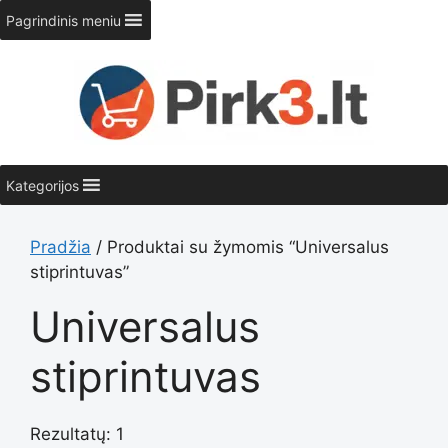
Pereiti
Pagrindinis meniu
prie
turinio
Kategorijos
Pradžia
/ Produktai su žymomis “Universalus
stiprintuvas”
Universalus
stiprintuvas
Rezultatų: 1