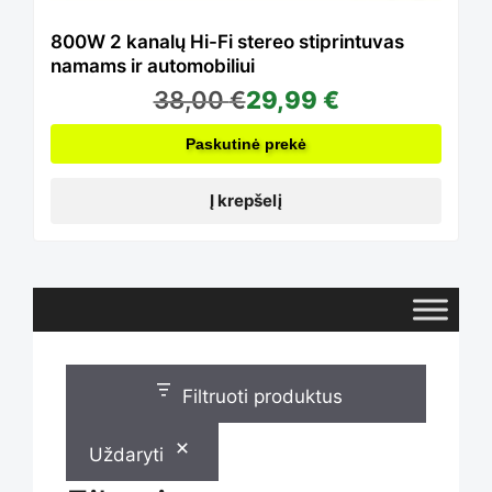
800W 2 kanalų Hi-Fi stereo stiprintuvas
namams ir automobiliui
38,00
€
29,99
€
Paskutinė prekė
Į krepšelį
Filtruoti produktus
Uždaryti