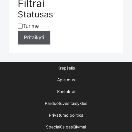
Filtrai
Statusas
Turime
Statusas
Pritaikyti
Krepšelis
Apie mus
Kontaktai
Parduotuvės taisyklės
Privatumo politika
Specialūs pasiūlymai