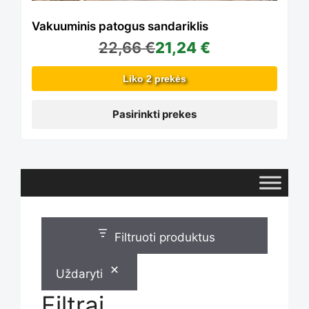
The
Vakuuminis patogus sandariklis
22,66
€
21,24
€
options
Liko 2 prekės
may
Pasirinkti prekes
be
chosen
Filtruoti produktus
on
Uždaryti
Filtrai