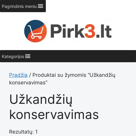
Pereiti
Pagrindinis meniu
prie
turinio
Kategorijos
Pradžia
/ Produktai su žymomis “Užkandžių
konservavimas”
Užkandžių
konservavimas
Rezultatų: 1