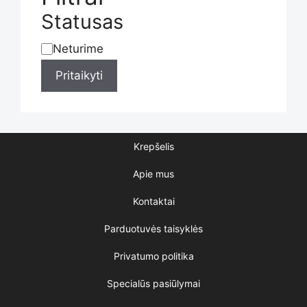
the
Statusas
Neturime
Statusas
product
Pritaikyti
page
Krepšelis
Apie mus
Kontaktai
Parduotuvės taisyklės
Privatumo politika
Specialūs pasiūlymai