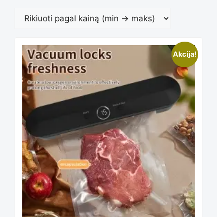
This
Akcija!
product
has
multiple
variants.