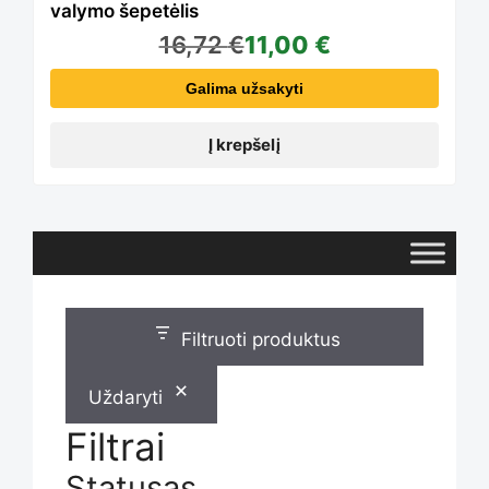
valymo šepetėlis
16,72
€
11,00
€
Galima užsakyti
Į krepšelį
Filtruoti produktus
Uždaryti
Filtrai
Statusas