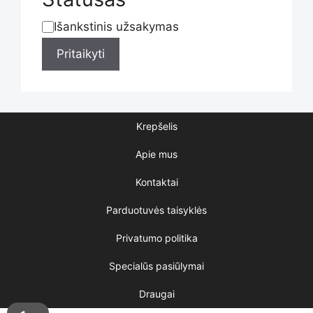
Išankstinis užsakymas
Statusas
Pritaikyti
Krepšelis
Apie mus
Kontaktai
Parduotuvės taisyklės
Privatumo politika
Specialūs pasiūlymai
Draugai