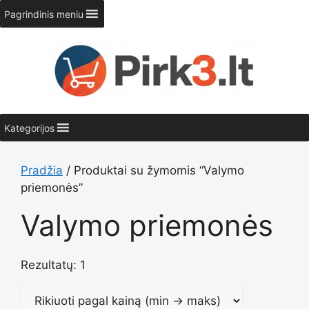
Pereiti
Pagrindinis meniu
prie
turinio
Kategorijos
Pradžia
/ Produktai su žymomis “Valymo
priemonės”
Valymo priemonės
Rezultatų: 1