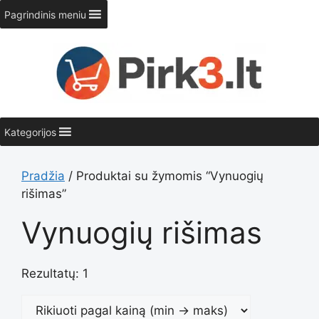
Pereiti
Pagrindinis meniu
prie
turinio
Kategorijos
Pradžia
/ Produktai su žymomis “Vynuogių
rišimas”
Vynuogių rišimas
Rezultatų: 1