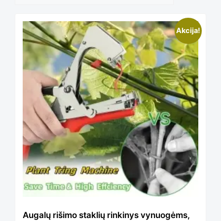
This
Akcija!
product
has
multiple
variants.
The
Augalų rišimo staklių rinkinys vynuogėms,