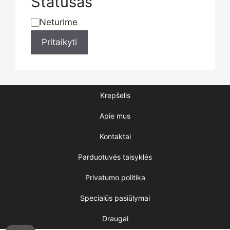
Statusas
product
Neturime
Statusas
Pritaikyti
page
Krepšelis
Apie mus
Kontaktai
Parduotuvės taisyklės
Privatumo politika
Specialūs pasiūlymai
Draugai