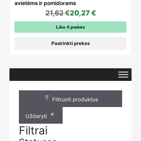
avietėms ir pomidorams
21,62
€
20,27
€
options
Liko 4 prekės
may
Pasirinkti prekes
be
chosen
Filtruoti produktus
on
Uždaryti
the
Filtrai