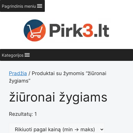
Pereiti
Pagrindinis meniu
prie
turinio
Kategorijos
Pradžia
/ Produktai su žymomis “žiūronai
žygiams”
žiūronai žygiams
Rezultatų: 1