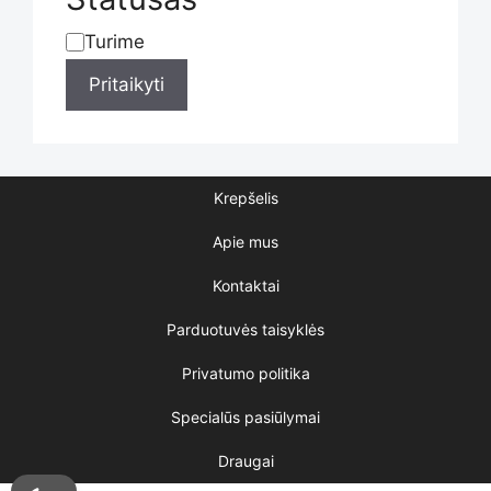
Turime
Statusas
Pritaikyti
Krepšelis
Apie mus
Kontaktai
Parduotuvės taisyklės
Privatumo politika
Specialūs pasiūlymai
Draugai