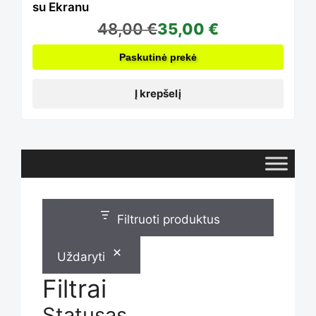
su Ekranu
48,00
€
35,00
€
Paskutinė prekė
Į krepšelį
Filtruoti produktus
Uždaryti
Filtrai
Statusas