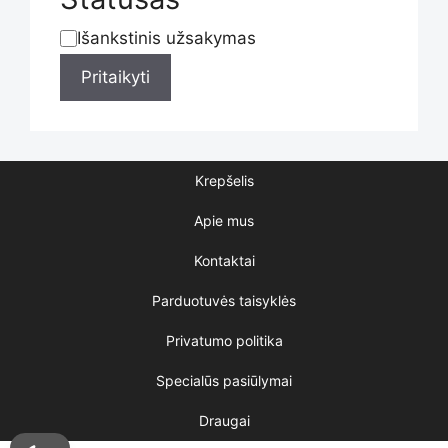
Išankstinis užsakymas
Statusas
Pritaikyti
Krepšelis
Apie mus
Kontaktai
Parduotuvės taisyklės
Privatumo politika
Specialūs pasiūlymai
Draugai