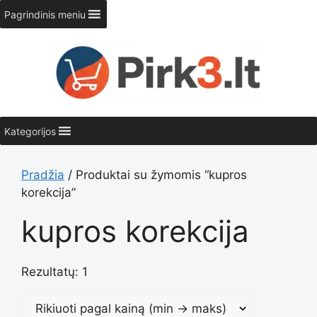
Pereiti
Pagrindinis meniu
prie
turinio
Kategorijos
Pradžia
/ Produktai su žymomis “kupros
korekcija”
kupros korekcija
Rezultatų: 1