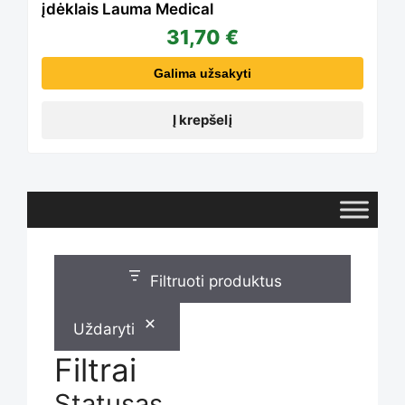
įdėklais Lauma Medical
31,70
€
Galima užsakyti
Į krepšelį
Filtruoti produktus
Uždaryti
Filtrai
Statusas