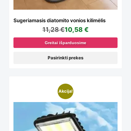
options
Sugeriamasis diatomito vonios kilimėlis
11,28
€
10,58
€
may
Greitai išparduosime
be
Pasirinkti prekes
chosen
Akcija!
on
the