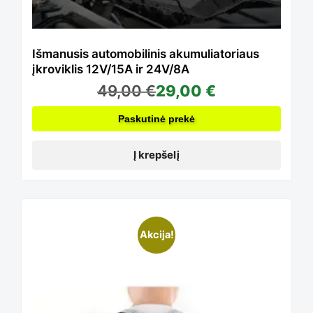
Išmanusis automobilinis akumuliatoriaus
įkroviklis 12V/15A ir 24V/8A
49,00
€
29,00
€
Paskutinė prekė
Į krepšelį
Akcija!