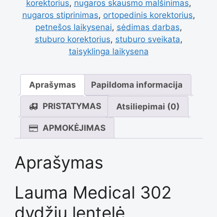
korektorius
,
nugaros skausmo malšinimas
,
įdėklais
nugaros stiprinimas
,
ortopedinis korektorius
,
petnešos laikysenai
,
sėdimas darbas
,
stuburo korektorius
,
stuburo sveikata
,
Lauma
taisyklinga laikysena
Medical
Aprašymas
Papildoma informacija
PRISTATYMAS
Atsiliepimai (0)
APMOKĖJIMAS
Aprašymas
Lauma Medical 302
dydžių lentelė