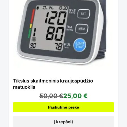
product
page
Tikslus skaitmeninis kraujospūdžio
matuoklis
50,00
€
25,00
€
Paskutinė prekė
Į krepšelį