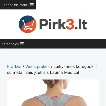
Pereiti
Pagrindinis meniu
prie
turinio
Kategorijos
Pradžia
/
Visos prekės
/ Laikysenos koreguoklis
su metaliniais įdėklais Lauma Medical