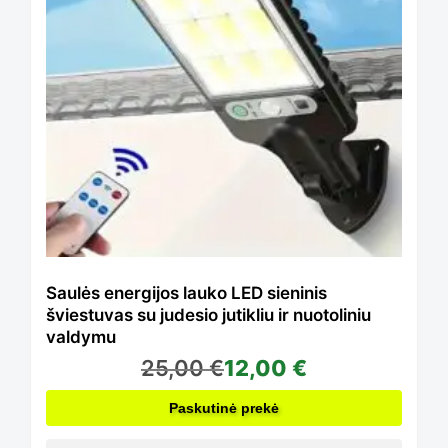
product
page
Saulės energijos lauko LED sieninis
šviestuvas su judesio jutikliu ir nuotoliniu
valdymu
25,00
€
12,00
€
Paskutinė prekė