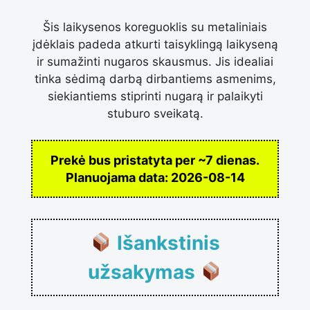
Šis laikysenos koreguoklis su metaliniais
įdėklais padeda atkurti taisyklingą laikyseną
ir sumažinti nugaros skausmus. Jis idealiai
tinka sėdimą darbą dirbantiems asmenims,
siekiantiems stiprinti nugarą ir palaikyti
stuburo sveikatą.
Prekė bus pristatyta per ~7 dienas.
Planuojama data:
2026-08-14
Išankstinis
užsakymas