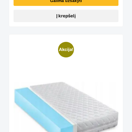
Galima užsakyti
Į krepšelį
Akcija!