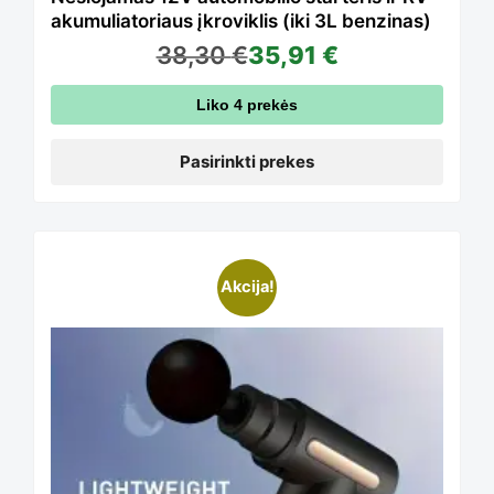
akumuliatoriaus įkroviklis (iki 3L benzinas)
38,30
€
35,91
€
may
Liko 4 prekės
be
Pasirinkti prekes
chosen
This
Akcija!
on
product
the
has
product