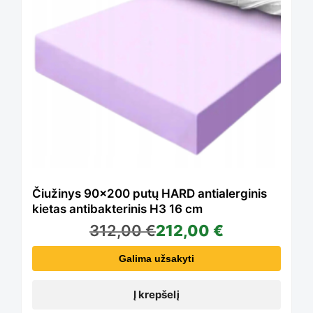
Čiužinys 90×200 putų HARD antialerginis
kietas antibakterinis H3 16 cm
312,00
€
212,00
€
Galima užsakyti
Į krepšelį