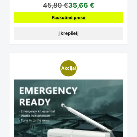
45,80
€
35,66
€
Paskutinė prekė
Į krepšelį
Akcija!