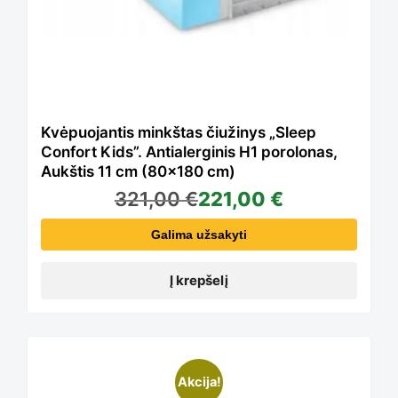
Kvėpuojantis minkštas čiužinys „Sleep
Confort Kids”. Antialerginis H1 porolonas,
Aukštis 11 cm (80×180 cm)
321,00
€
221,00
€
Galima užsakyti
Į krepšelį
Akcija!