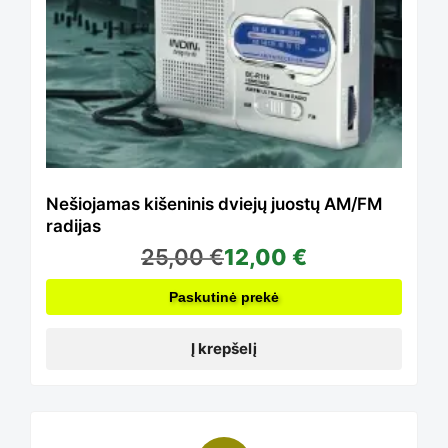
Nešiojamas kišeninis dviejų juostų AM/FM
radijas
25,00
€
12,00
€
Paskutinė prekė
Į krepšelį