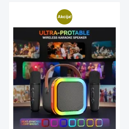
chosen
This
Akcija!
on
product
the
has
product
multiple
page
variants.
The