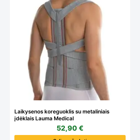
the
product
page
Laikysenos koreguoklis su metaliniais
įdėklais Lauma Medical
52,90
€