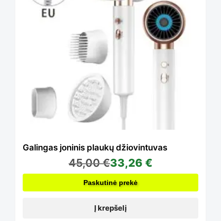
Galingas joninis plaukų džiovintuvas
45,00
€
33,26
€
Paskutinė prekė
Į krepšelį