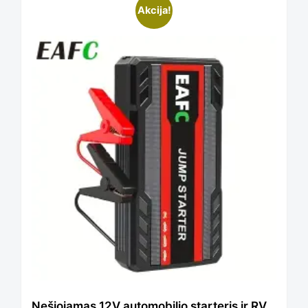
This
Akcija!
product
has
multiple
variants.
The
options
Nešiojamas 12V automobilio starteris ir RV