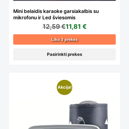
options
Mini belaidis karaoke garsiakalbis su
mikrofonu ir Led šviesomis
12,59
€
11,81
€
may
Liko 3 prekės
be
Pasirinkti prekes
chosen
Akcija!
on
the