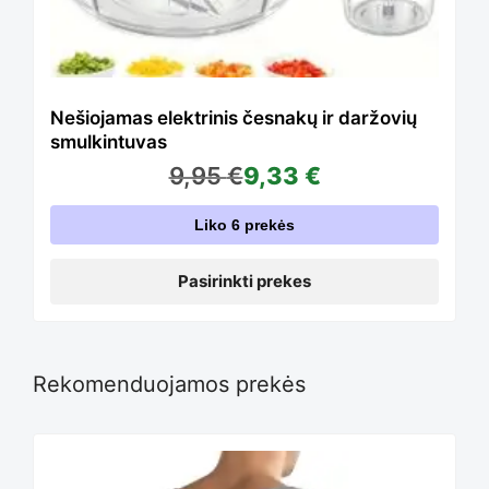
The
options
Nešiojamas elektrinis česnakų ir daržovių
smulkintuvas
9,95
€
9,33
€
may
Liko 6 prekės
be
Pasirinkti prekes
chosen
Rekomenduojamos prekės
on