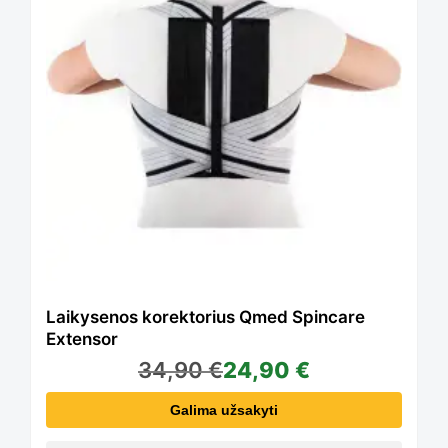
Laikysenos korektorius Qmed Spincare
Extensor
34,90
€
24,90
€
Galima užsakyti