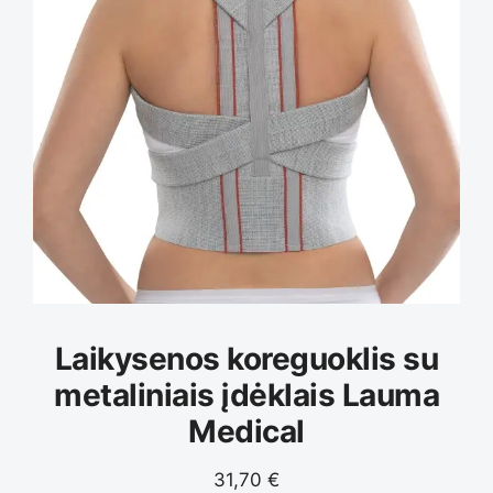
Laikysenos koreguoklis su
metaliniais įdėklais Lauma
Medical
31,70
€