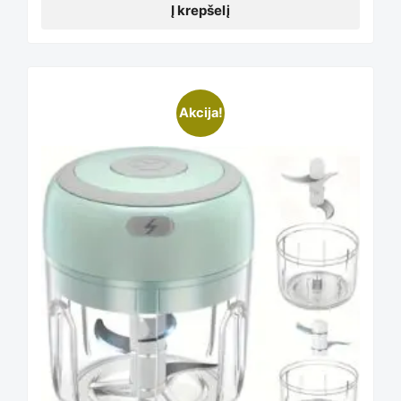
Į krepšelį
This
Akcija!
product
has
multiple
variants.