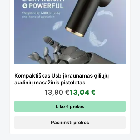
multiple
page
variants.
The
options
Kompaktiškas Usb įkraunamas giliųjų
audinių masažinis pistoletas
13,90
€
13,04
€
may
Liko 4 prekės
be
Pasirinkti prekes