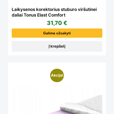
Laikysenos korektorius stuburo viršutinei
daliai Tonus Elast Comfort
31,70
€
Galima užsakyti
Į krepšelį
Akcija!