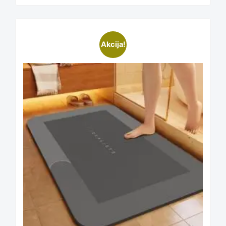
This
Akcija!
product
has
multiple
variants.
The