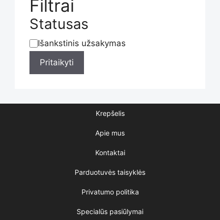
Filtrai
Statusas
Išankstinis užsakymas
Statusas
Pritaikyti
Krepšelis
Apie mus
Kontaktai
Parduotuvės taisyklės
Privatumo politika
Specialūs pasiūlymai