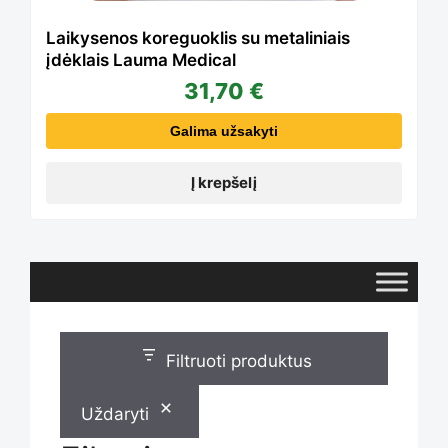
Laikysenos koreguoklis su metaliniais
įdėklais Lauma Medical
31,70
€
Galima užsakyti
Į krepšelį
Filtruoti produktus
Uždaryti