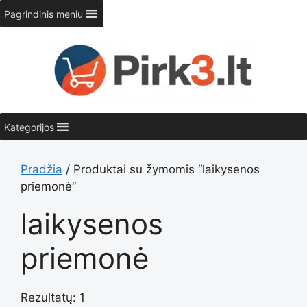
Pereiti
Pagrindinis meniu
prie
turinio
Kategorijos
Pradžia
/ Produktai su žymomis “laikysenos
priemonė”
laikysenos
priemonė
Rezultatų: 1