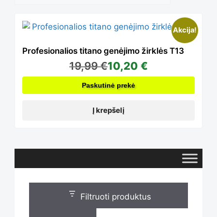
Akcija!
Profesionalios titano genėjimo žirklės T13
19,99
€
10,20
€
Paskutinė prekė
Į krepšelį
Filtruoti produktus