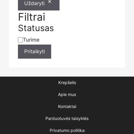
Uždaryti
Filtrai
Statusas
Turime
Statusas
Pritaikyti
Krepšelis
Apie mus
Kontaktai
Parduotuvės taisyklės
Privatumo politika