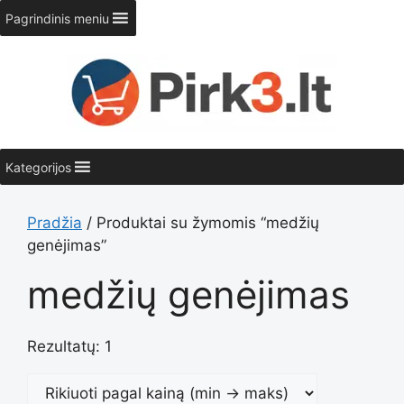
Pereiti
Pagrindinis meniu
prie
turinio
Kategorijos
Pradžia
/ Produktai su žymomis “medžių
genėjimas”
medžių genėjimas
Rezultatų: 1