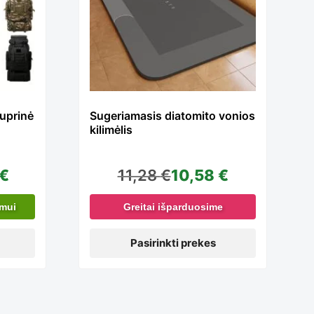
has
e
multiple
Kuprinė
Sugeriamasis diatomito vonios
kilimėlis
s.
variants.
€
11,28
€
10,58
€
The
imui
Greitai išparduosime
options
Pasirinkti prekes
may