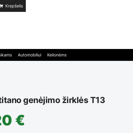
Krepšelis
aikams
Automobiliui
Kelionėms
titano genėjimo žirklės T13
20
€