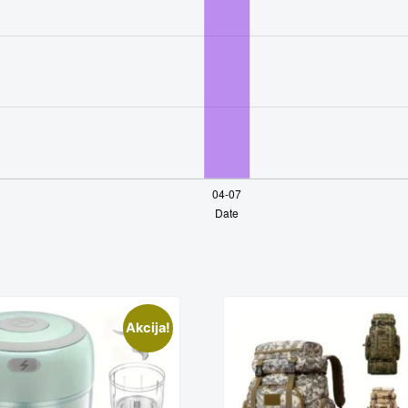
is
This
Akcija!
oduct
produc