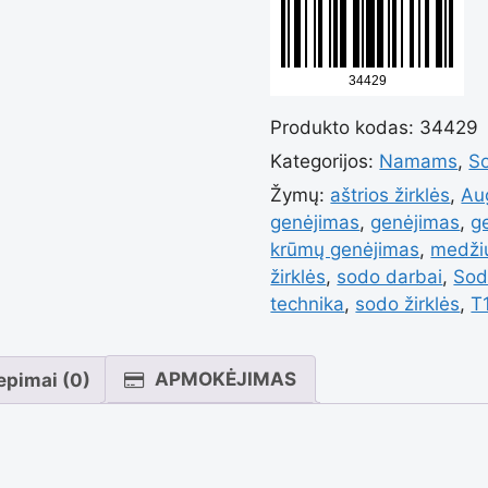
Profesio
Produkto kodas:
34429
titano
Kategorijos:
Namams
,
So
Žymų:
aštrios žirklės
,
Aug
genėjim
genėjimas
,
genėjimas
,
g
krūmų genėjimas
,
medži
žirklės
,
sodo darbai
,
Sod
žirklės
technika
,
sodo žirklės
,
T
T13
APMOKĖJIMAS
iepimai (0)