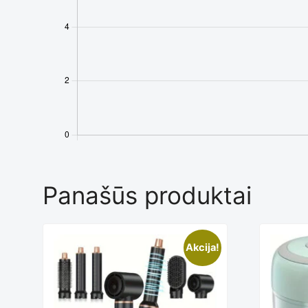
Panašūs produktai
Th
Akcija!
pr