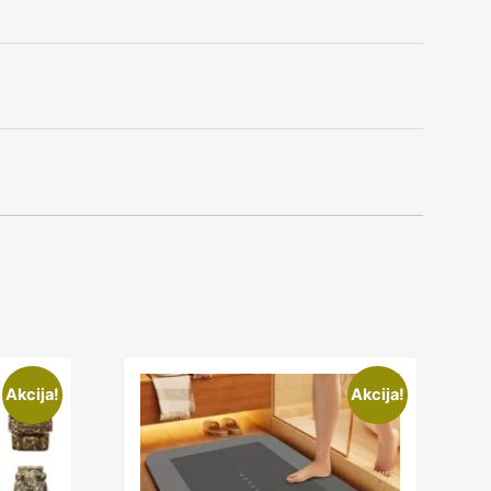
This
Akcija!
Akcija!
t
product