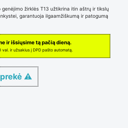
 genėjimo žirklės T13 užtikrina itin aštrų ir tikslų
ininkystei, garantuoja ilgaamžiškumą ir patogumą
 ir išsiųsime tą pačią dieną.
00 val. ir užsakius į DPD pašto automatą.
 prekė ⚠
o