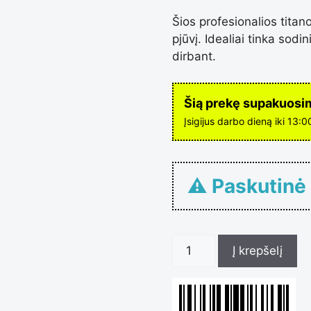
Šios profesionalios titano
pjūvį. Idealiai tinka sod
dirbant.
Šią prekę supakuosime
Įsigijus darbo dieną iki 13:
⚠ Paskutinė
produkt
Į krepšelį
kiekis: