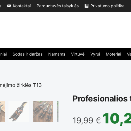
s
Kontaktai
Parduotuvės taisyklės
Privatumo politika
niai
Sodas ir daržas
Namams
Virtuvė
Vyrui
Moteriai
V
enėjimo žirklės T13
Profesionalios 
10,
19,99
€