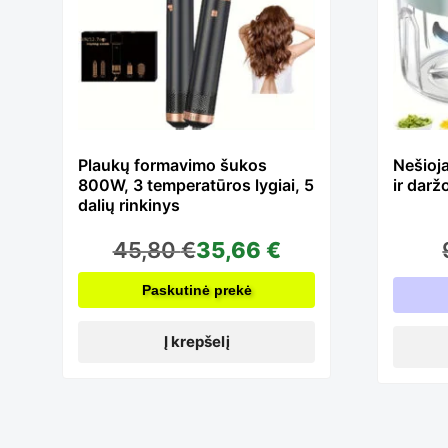
h
mu
Plaukų formavimo šukos
Nešioj
800W, 3 temperatūros lygiai, 5
ir dar
va
dalių rinkinys
45,80
€
35,66
€
T
Paskutinė prekė
op
Į krepšelį
m