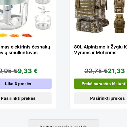
as
has
ltiple
multipl
amas elektrinis česnakų
80L Alpinizmo ir Žygių 
žovių smulkintuvas
Vyrams ir Moterims
riants.
variant
9,95
€
9,33
€
22,75
€
21,33
he
The
Liko 6 prekės
Prekė paruošta išsiunt
tions
options
Pasirinkti prekes
Pasirinkti prekes
ay
may