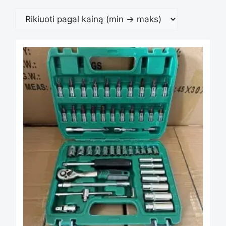
Rūšiuoja
pagal
kainą:
nuo
mažos
iki
didelės