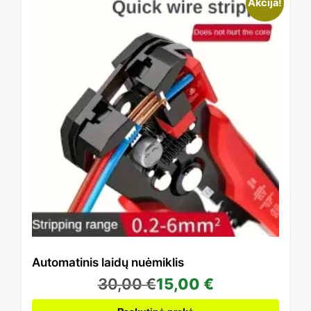
Akcija!
chosen
on
the
product
page
Automatinis laidų nuėmiklis
30,00
€
15,00
€