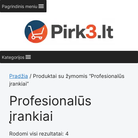
Pereiti
Pagrindinis meniu
prie
turinio
Kategorijos
Pradžia
/ Produktai su žymomis “Profesionalūs
įrankiai”
Profesionalūs
įrankiai
Rodomi visi rezultatai: 4