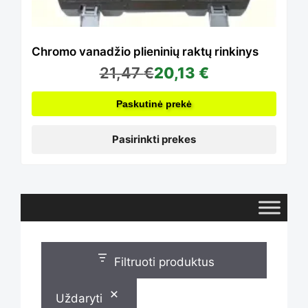
variants.
The
Chromo vanadžio plieninių raktų rinkinys
21,47
€
20,13
€
options
Paskutinė prekė
may
Pasirinkti prekes
be
chosen
Filtruoti produktus
on
Uždaryti