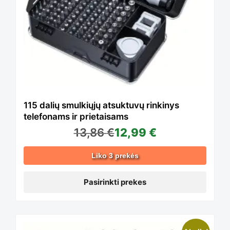
multiple
variants.
The
115 dalių smulkiųjų atsuktuvų rinkinys
telefonams ir prietaisams
13,86
€
12,99
€
options
Liko 3 prekės
may
Pasirinkti prekes
be