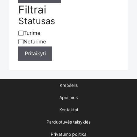
Filtrai
the
Statusas
Turime
Statusas
product
Neturime
Pritaikyti
page
Krepšelis
Apie mus
Kontaktai
Parduotuvės taisyklės
Privatumo politika