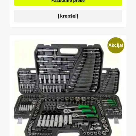
Paskutinė prekė
Į krepšelį
This
Akcija!
product
has
multiple