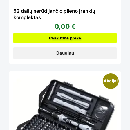
52 dalių nerūdijančio plieno įrankių
komplektas
0,00
€
Paskutinė prekė
Daugiau
This
Akcija!
product
has