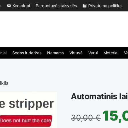
s
Kontaktai
Parduotuvės taisyklės
Privatumo politika
niai
Sodas ir daržas
Namams
Virtuvė
Vyrui
Moteriai
V
klis
Automatinis la
15,
30,00
€