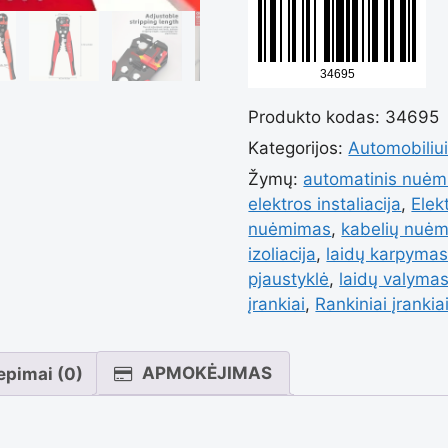
Automat
Produkto kodas:
34695
laidų
Kategorijos:
Automobiliu
Žymų:
automatinis nuėmi
nuėmikl
elektros instaliacija
,
Elek
nuėmimas
,
kabelių nuėmi
izoliacija
,
laidų karpyma
pjaustyklė
,
laidų valyma
įrankiai
,
Rankiniai įrankia
APMOKĖJIMAS
iepimai (0)