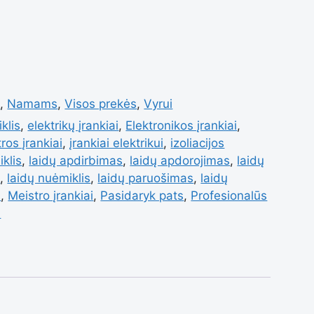
inis
i
,
Namams
,
Visos prekės
,
Vyrui
klis
,
elektrikų įrankiai
,
Elektronikos įrankiai
,
is
tros įrankiai
,
įrankiai elektrikui
,
izoliacijos
klis
,
laidų apdirbimas
,
laidų apdorojimas
,
laidų
s
,
laidų nuėmiklis
,
laidų paruošimas
,
laidų
s
,
Meistro įrankiai
,
Pasidaryk pats
,
Profesionalūs
i