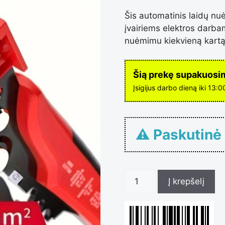
Šis automatinis laidų nuė
įvairiems elektros darbam
nuėmimu kiekvieną kartą
Šią prekę supakuosime
Įsigijus darbo dieną iki 13:
⚠ Paskutinė
produkt
Į krepšelį
kiekis: