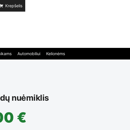
Krepšelis
aikams
Automobiliui
Kelionėms
idų nuėmiklis
00
€