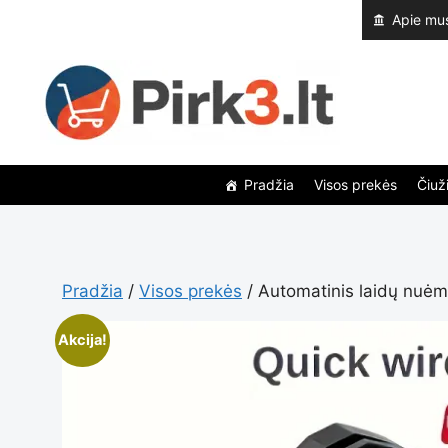
Pereiti
Apie mu
prie
turinio
Pradžia
Visos prekės
Čiuži
Pradžia
/
Visos prekės
/ Automatinis laidų nuėmi
Akcija!