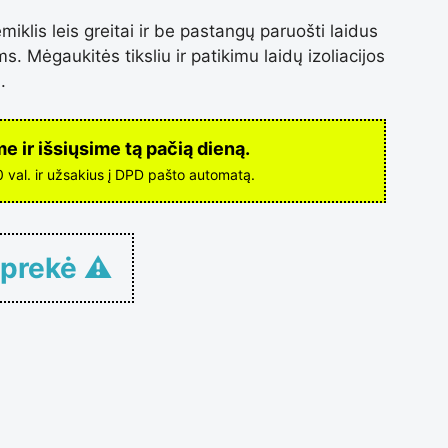
miklis leis greitai ir be pastangų paruošti laidus
s. Mėgaukitės tiksliu ir patikimu laidų izoliacijos
.
 ir išsiųsime tą pačią dieną.
00 val. ir užsakius į DPD pašto automatą.
 prekė ⚠
o