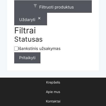
Filtruoti produktus
Uždaryti
Filtrai
Statusas
Išankstinis užsakymas
Statusas
Pritaikyti
Krepšelis
Apie mus
Kontaktai