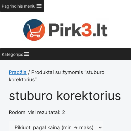
Pereiti
Pagrindinis meniu
prie
turinio
Kategorijos
Pradžia
/ Produktai su žymomis “stuburo
korektorius”
stuburo korektorius
Rodomi visi rezultatai: 2
Rūšiuoja