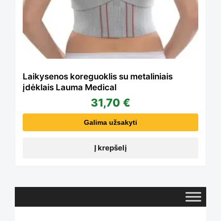
Laikysenos koreguoklis su metaliniais
įdėklais Lauma Medical
31,70
€
Galima užsakyti
Į krepšelį