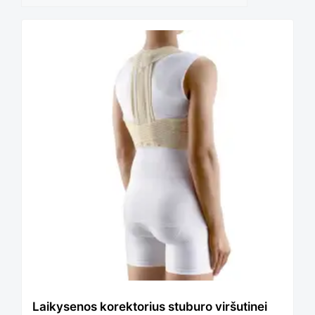
pagal
kainą:
nuo
mažos
iki
didelės
Laikysenos korektorius stuburo viršutinei