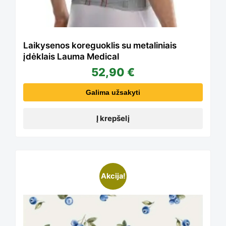
Laikysenos koreguoklis su metaliniais
įdėklais Lauma Medical
52,90
€
Galima užsakyti
Į krepšelį
Akcija!