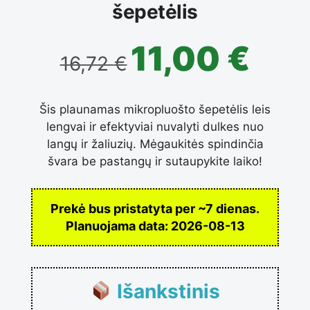
šepetėlis
11,00
€
16,72
€
Šis plaunamas mikropluošto šepetėlis leis
lengvai ir efektyviai nuvalyti dulkes nuo
langų ir žaliuzių. Mėgaukitės spindinčia
švara be pastangų ir sutaupykite laiko!
Prekė bus pristatyta per ~7 dienas.
Planuojama data:
2026-08-13
Išankstinis