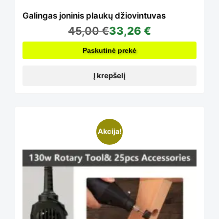
Galingas joninis plaukų džiovintuvas
45,00
€
33,26
€
Paskutinė prekė
Į krepšelį
This
Akcija!
product
has