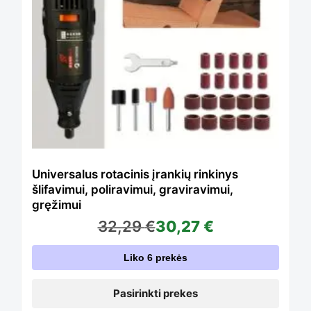
multiple
variants.
The
options
Universalus rotacinis įrankių rinkinys
šlifavimui, poliravimui, graviravimui,
gręžimui
may
32,29
€
30,27
€
Liko 6 prekės
be
Pasirinkti prekes