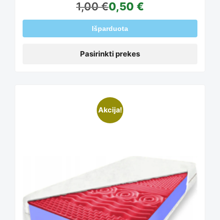
the
has
1,00
€
0,50
€
product
Išparduota
multiple
Pasirinkti prekes
page
variants.
The
Akcija!
options
may