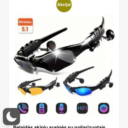
Akcija!
Belaidės akinių ausinės su poliarizuotais