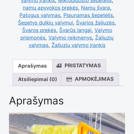
valymo įrankis
,
Mikropluošto šepetėlis
,
ir
namų apyvokos prekės
,
Namų švara
,
Patogus valymas
,
Plaunamas šepetėlis
,
Šepetys dulkių valymui
,
Švarios žaliuzės
,
žaliuzių
Švaros prekės
,
Švarūs langai
,
Valymo
priemonės
,
Valymo reikmenys
,
Žaliuzių
valymas
,
Žaliuzių valymo įrankis
valymo
PRISTATYMAS
Aprašymas
šepetėlis
APMOKĖJIMAS
Atsiliepimai (0)
Aprašymas