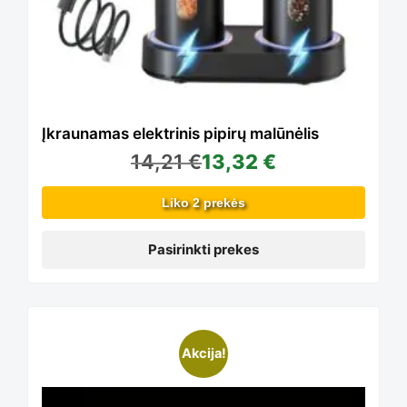
variants.
The
options
Įkraunamas elektrinis pipirų malūnėlis
14,21
€
13,32
€
may
Liko 2 prekės
be
Pasirinkti prekes
chosen
Akcija!
on