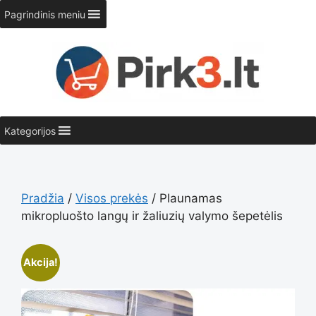
Pereiti
Pagrindinis meniu
prie
turinio
Kategorijos
Pradžia
/
Visos prekės
/ Plaunamas
mikropluošto langų ir žaliuzių valymo šepetėlis
Akcija!