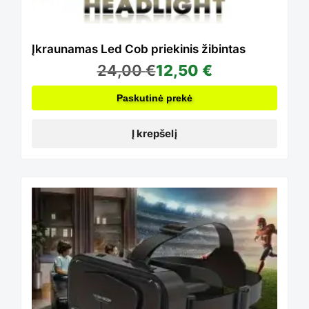
Įkraunamas Led Cob priekinis žibintas
24,00
€
12,50
€
Paskutinė prekė
Į krepšelį
This
product