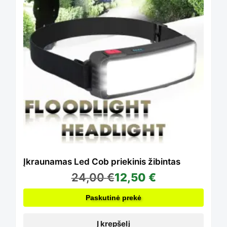
Įkraunamas Led Cob priekinis žibintas
24,00
€
12,50
€
Paskutinė prekė
Į krepšelį