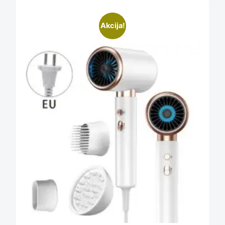
chosen
Akcija!
on
the
product
page