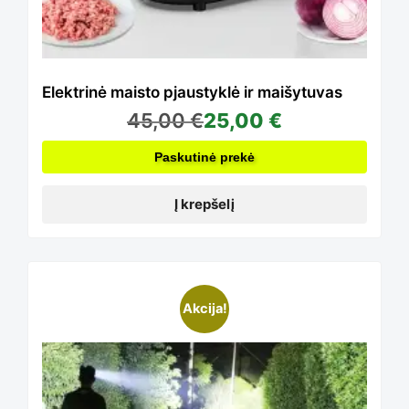
Elektrinė maisto pjaustyklė ir maišytuvas
45,00
€
25,00
€
Paskutinė prekė
Į krepšelį
Akcija!