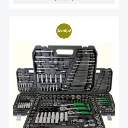
This
Akcija!
product
has
multiple
variants.