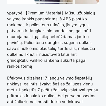
ypatybė:【Premium Material】Mūsų užuolaidų
valymo įrankis pagamintas iš ABS plastiko
rankenos ir poliesterio ritinėlio, jis yra lygus,
patvarus ir daugkartinio naudojimo, gali būti
naudojamas ilgą laiką nebrėždamas jautrių
paviršių. Poliesterio dangtelis sugeria dulkes
savo smulkiomis plaušelių šerdeliais, neleidžia
dulkėms skrist ir nusistovėti kitur ant
grindųRūkų valiklio rankena sukurta pagal
rankos formą
Efektyvus dizainas: 7 langų valymo šepetėlių
rinkinys, galintis išvalyti šešias žaliuzes vienu
metu. Lankstūs 7 pirštų žaliuzių valytuvai geriau
pritraukia ir sulaiko dulkes bei purvo nuosėdas
ant žaliuzių nei įprasti dulkių surinktuvai.