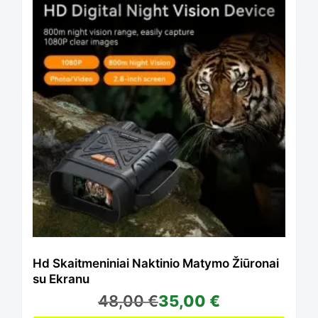
the
product
page
Hd Skaitmeniniai Naktinio Matymo Žiūronai
su Ekranu
48,00
€
35,00
€