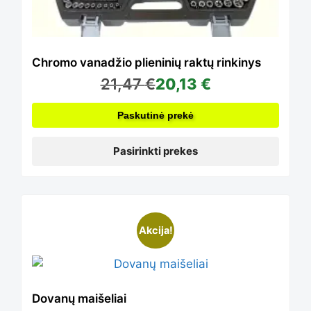
The
options
Chromo vanadžio plieninių raktų rinkinys
21,47
€
20,13
€
may
Paskutinė prekė
be
Pasirinkti prekes
chosen
This
Akcija!
on
product
Dovanų maišeliai