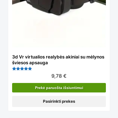
has
multiple
variants.
The
3d Vr virtualios realybės akiniai su mėlynos
šviesos apsauga
options
Įvertinima
9,78
€
s:
5.00
iš 5
Prekė paruošta išsiuntimui
may
Pasirinkti prekes
be