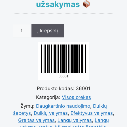
užsakymas
produkto
Į krepšelį
kiekis:
Plaunamas
Produkto kodas:
36001
mikropluošto
Kategorija:
Visos prekės
Žymų:
Daugkartinio naudojimo
,
Dulkių
langų
šepetys
,
Dulkių valymas
,
Efektyvus valymas
,
Greitas valymas
,
Langų valymas
,
Langų