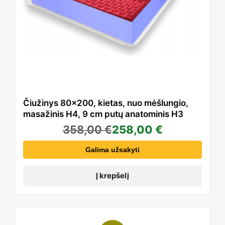
be
chosen
on
Čiužinys 80×200, kietas, nuo mėšlungio,
the
masažinis H4, 9 cm putų anatominis H3
358,00
€
258,00
€
product
Galima užsakyti
Į krepšelį
page