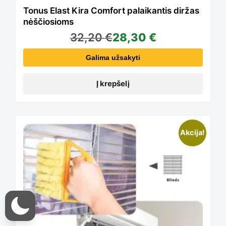
Tonus Elast Kira Comfort palaikantis diržas
nėščiosioms
32,20
€
28,30
€
Galima užsakyti
Į krepšelį
Akcija!