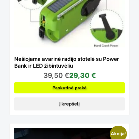
Nešiojama avarinė radijo stotelė su Power
Bank ir LED žibintuvėliu
39,50
€
29,30
€
Paskutinė prekė
Į krepšelį
Akcija!