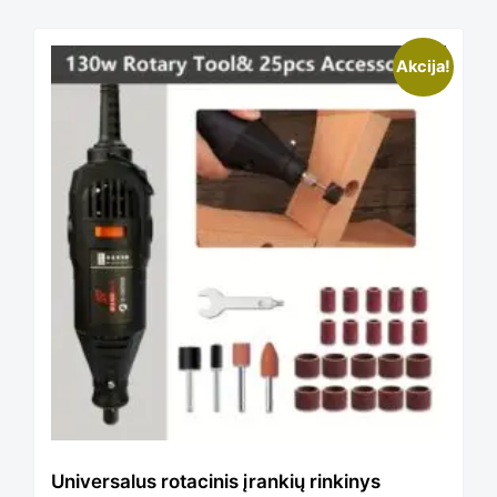
This
Akcija!
product
has
multiple
variants.
The
Universalus rotacinis įrankių rinkinys