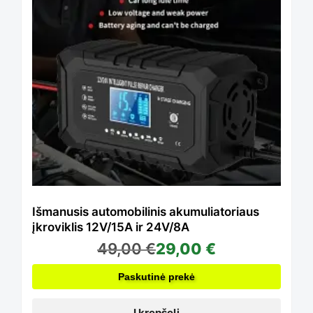
Išmanusis automobilinis akumuliatoriaus
įkroviklis 12V/15A ir 24V/8A
49,00
€
29,00
€
Paskutinė prekė
Į krepšelį