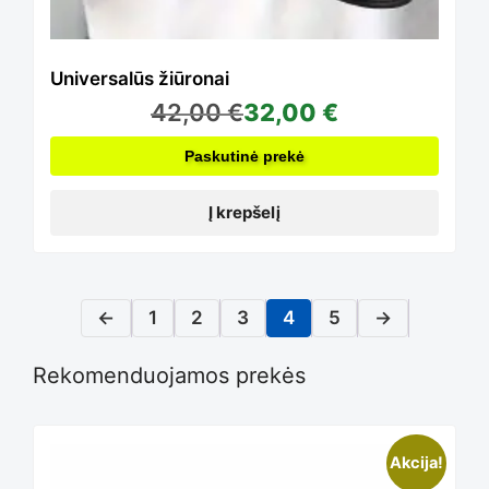
Universalūs žiūronai
42,00
€
32,00
€
Paskutinė prekė
Į krepšelį
←
1
2
3
4
5
→
Rekomenduojamos prekės
Akcija!