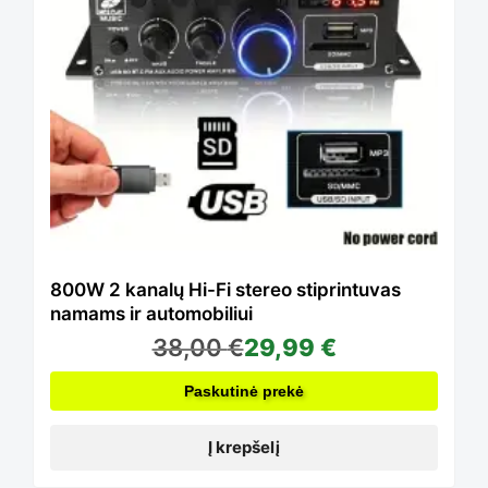
800W 2 kanalų Hi-Fi stereo stiprintuvas
namams ir automobiliui
38,00
€
29,99
€
Paskutinė prekė
Į krepšelį