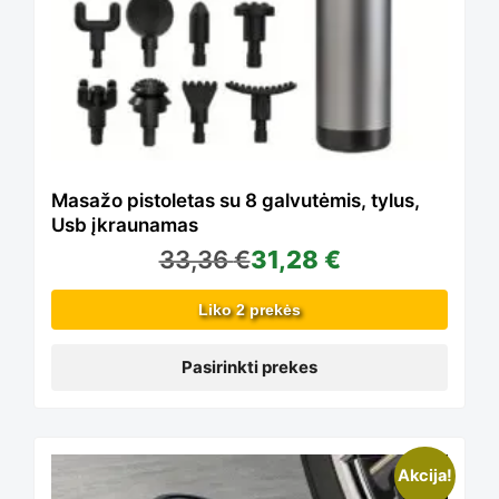
multiple
product
variants.
page
The
Masažo pistoletas su 8 galvutėmis, tylus,
Usb įkraunamas
33,36
€
31,28
€
options
Liko 2 prekės
may
Pasirinkti prekes
be
Akcija!