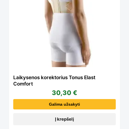
Laikysenos korektorius Tonus Elast
Comfort
30,30
€
Galima užsakyti
Į krepšelį