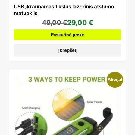
USB įkraunamas tikslus lazerinis atstumo
matuoklis
49,00
€
29,00
€
Paskutinė prekė
Į krepšelį
Akcija!