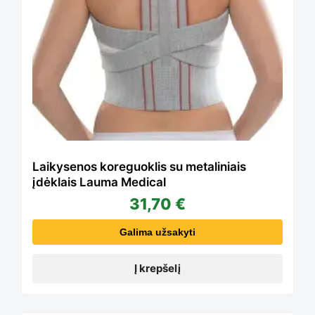
Laikysenos koreguoklis su metaliniais
įdėklais Lauma Medical
31,70
€
Galima užsakyti
Į krepšelį