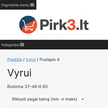
Pereiti
Pagrindinis meniu
prie
turinio
Kategorijos
Pradžia
/
Vyrui
/ Puslapis 4
Vyrui
Rodoma 37–48 iš 60
Rūšiuoja