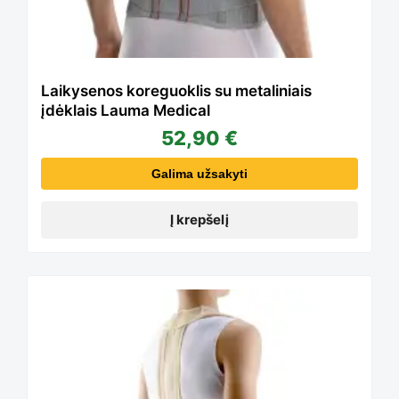
Laikysenos koreguoklis su metaliniais
įdėklais Lauma Medical
52,90
€
Galima užsakyti
Į krepšelį