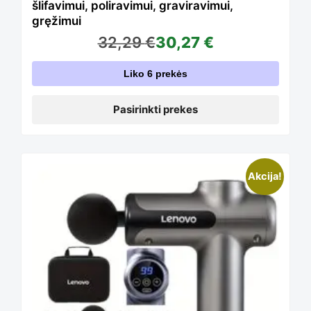
šlifavimui, poliravimui, graviravimui,
gręžimui
options
32,29
€
30,27
€
Liko 6 prekės
may
Pasirinkti prekes
be
This
Akcija!
chosen
product
on
has
the