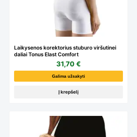
Laikysenos korektorius stuburo viršutinei
daliai Tonus Elast Comfort
31,70
€
Galima užsakyti
Į krepšelį