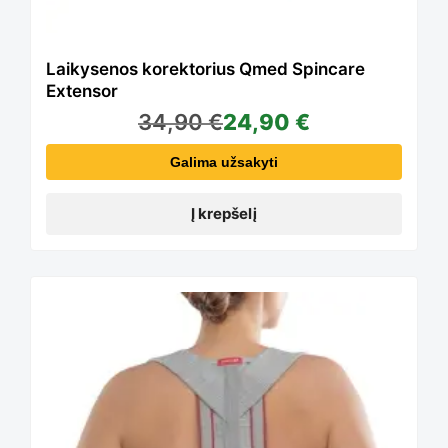
Laikysenos korektorius Qmed Spincare
Extensor
34,90
€
24,90
€
Galima užsakyti
Į krepšelį