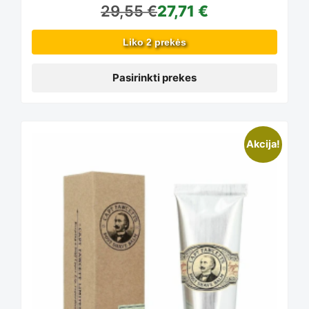
29,55
€
27,71
€
options
Liko 2 prekės
may
Pasirinkti prekes
be
Akcija!
chosen
on
the