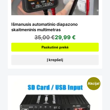
Išmanusis automatinio diapazono
skaitmeninis multimetras
35,00
€
29,99
€
Paskutinė prekė
Į krepšelį
Akcija!