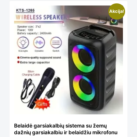
pagal
This
Akcija!
kainą:
product
nuo
has
mažos
multiple
iki
variants.
didelės
The
Belaidė garsiakalbių sistema su žemų
dažnių garsiakalbiu ir belaidžiu mikrofonu