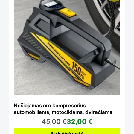
chosen
on
the
product
page
Nešiojamas oro kompresorius
automobiliams, motociklams, dviračiams
45,00
€
32,00
€
Paskutinė prekė