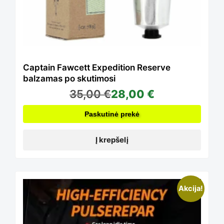
product
page
Captain Fawcett Expedition Reserve
balzamas po skutimosi
35,00
€
28,00
€
Paskutinė prekė
Į krepšelį
Akcija!