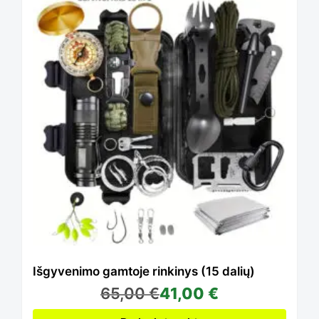
the
product
page
Išgyvenimo gamtoje rinkinys (15 dalių)
65,00
€
41,00
€