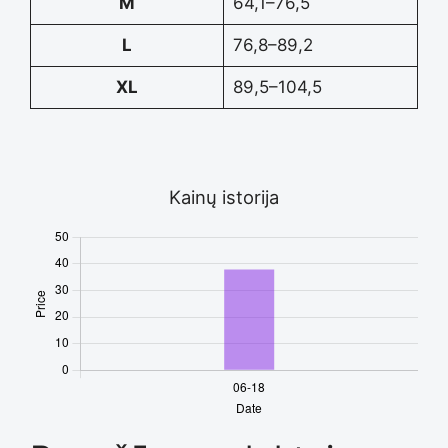
M
64,1–76,5
L
76,8–89,2
XL
89,5–104,5
Kainų istorija