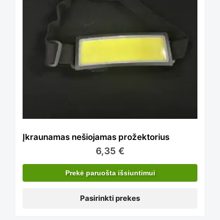
has
product
multiple
page
variants.
The
Įkraunamas nešiojamas prožektorius
6,35
€
options
Prekė paruošta išsiuntimui
Pasirinkti prekes
may