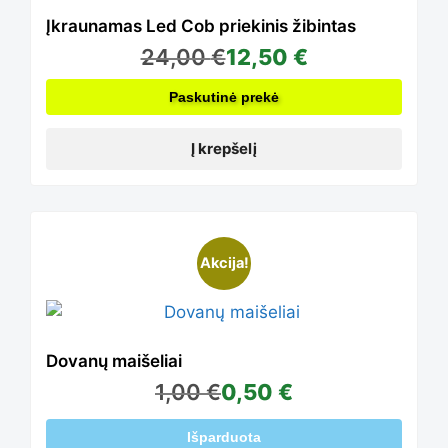
Įkraunamas Led Cob priekinis žibintas
24,00
€
12,50
€
Paskutinė prekė
Į krepšelį
This
Akcija!
product
Dovanų maišeliai
has
1,00
€
0,50
€
Išparduota