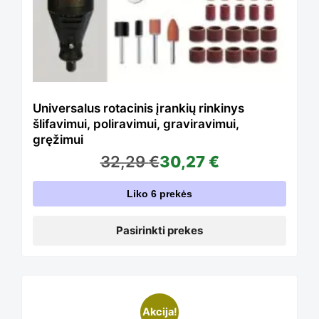
variants.
The
options
Universalus rotacinis įrankių rinkinys
šlifavimui, poliravimui, graviravimui,
gręžimui
may
32,29
€
30,27
€
Liko 6 prekės
be
Pasirinkti prekes
chosen
on
Akcija!