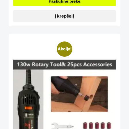
Paskutinė prekė
Į krepšelį
This
Akcija!
product
has
multiple