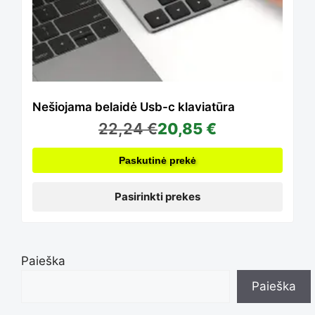
variants.
The
options
Nešiojama belaidė Usb-c klaviatūra
22,24
€
20,85
€
may
Paskutinė prekė
be
Pasirinkti prekes
chosen
Paieška
Paieška
on