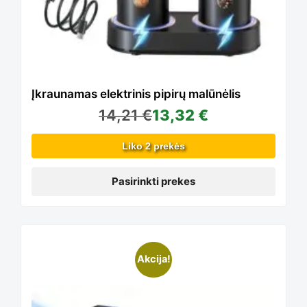
chosen
The
on
options
Įkraunamas elektrinis pipirų malūnėlis
the
14,21
€
13,32
€
may
product
Liko 2 prekės
be
Pasirinkti prekes
page
chosen
Akcija!
on