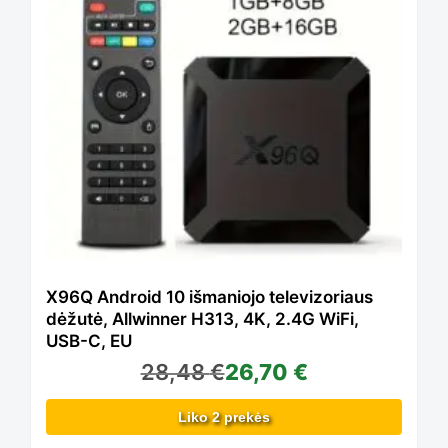
has
product
multiple
page
variants.
The
options
X96Q Android 10 išmaniojo televizoriaus
dėžutė, Allwinner H313, 4K, 2.4G WiFi,
USB-C, EU
may
28,48
€
26,70
€
Liko 2 prekės
be