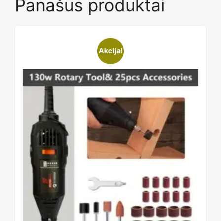
Panašūs produktai
This
Akcija!
product
has
multiple
variants.