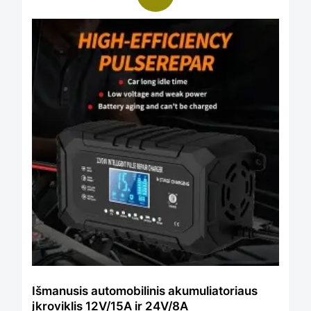
the
product
page
Išmanusis automobilinis akumuliatoriaus
įkroviklis 12V/15A ir 24V/8A