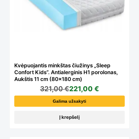
Kvėpuojantis minkštas čiužinys „Sleep
Confort Kids”. Antialerginis H1 porolonas,
Aukštis 11 cm (80×180 cm)
321,00
€
221,00
€
Galima užsakyti
Į krepšelį