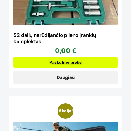
52 dalių nerūdijančio plieno įrankių
komplektas
0,00
€
Paskutinė prekė
Daugiau
This
Akcija!