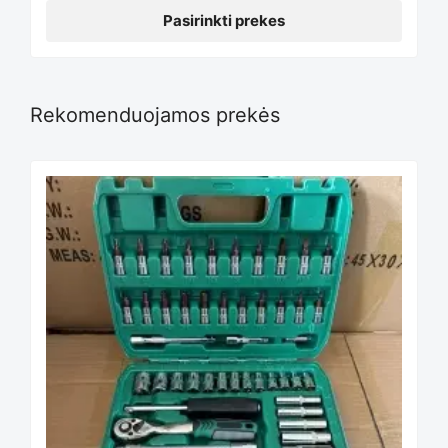
Pasirinkti prekes
chosen
Rekomenduojamos prekės
on
the
product
page