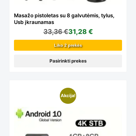
options
Masažo pistoletas su 8 galvutėmis, tylus,
Usb įkraunamas
33,36
€
31,28
€
may
Liko 2 prekės
be
Pasirinkti prekes
chosen
This
Akcija!
on
product
the