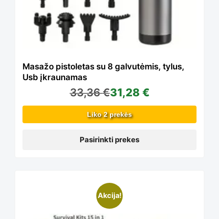
The
options
Masažo pistoletas su 8 galvutėmis, tylus,
Usb įkraunamas
33,36
€
31,28
€
may
Liko 2 prekės
be
Pasirinkti prekes
chosen
Akcija!
on