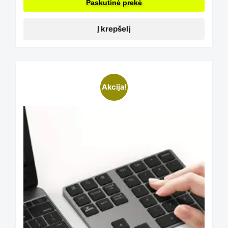
Paskutinė prekė
Į krepšelį
This
Akcija!
product
has
multiple