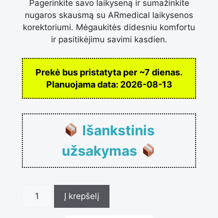
Pagerinkite savo laikyseną ir sumažinkite
nugaros skausmą su ARmedical laikysenos
korektoriumi. Mėgaukitės didesniu komfortu
ir pasitikėjimu savimi kasdien.
Prekė bus pristatyta per ~7 dienas.
Planuojama data:
2026-08-13
Išankstinis
užsakymas
produkto
Į krepšelį