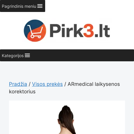
Pereiti
Pagrindinis meniu
prie
turinio
Kategorijos
Pradžia
/
Visos prekės
/ ARmedical laikysenos
korektorius