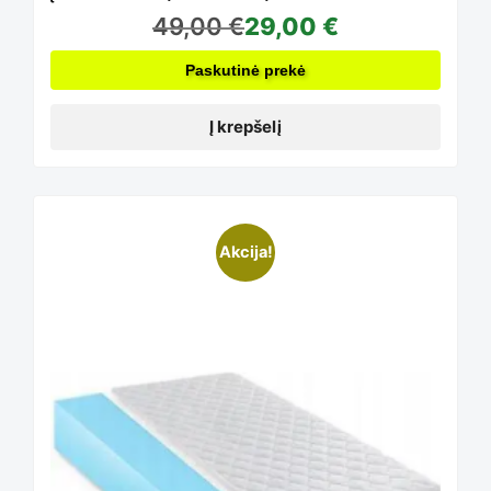
49,00
€
29,00
€
Paskutinė prekė
Į krepšelį
Akcija!