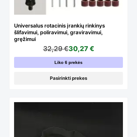
The
options
Universalus rotacinis įrankių rinkinys
šlifavimui, poliravimui, graviravimui,
gręžimui
may
32,29
€
30,27
€
Liko 6 prekės
be
Pasirinkti prekes
chosen
This
on
product
the