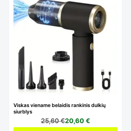
the
product
page
Viskas viename belaidis rankinis dulkių
siurblys
25,60
€
20,60
€