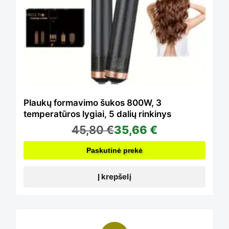
Plaukų formavimo šukos 800W, 3
temperatūros lygiai, 5 dalių rinkinys
45,80
€
35,66
€
Paskutinė prekė
Į krepšelį