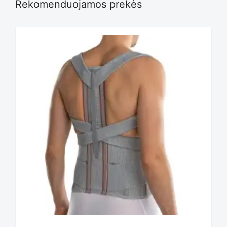
Rekomenduojamos prekės
on
the
product
page