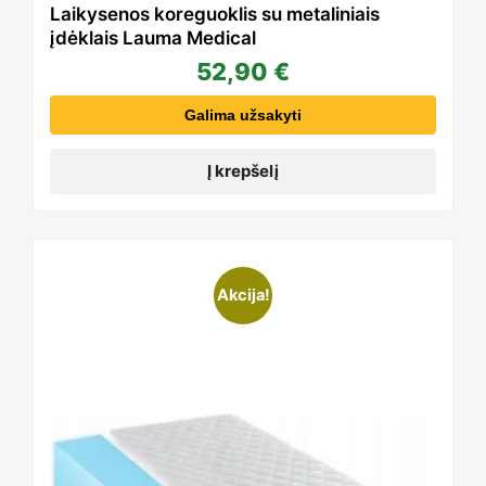
Laikysenos koreguoklis su metaliniais
įdėklais Lauma Medical
52,90
€
Galima užsakyti
Į krepšelį
Akcija!