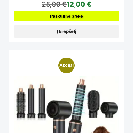
25,00
€
12,00
€
Paskutinė prekė
Į krepšelį
Akcija!