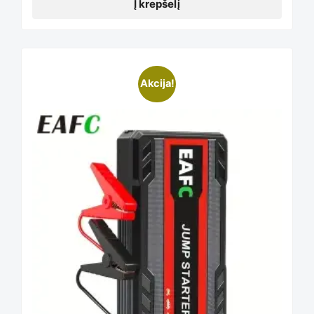
Į krepšelį
This
Akcija!
product
has
multiple
variants.