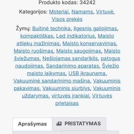
Produkto kodas:
34242
įkraunama
Kategorijos:
Moteriai
,
Namams
,
Virtuvė
,
Visos prekės
vakuuminė
Žymų:
Buitinė technika
,
Ilgesnis galiojimas
,
kompaktiškas
,
Led indikatorius
,
Maisto
atliekų mažinimas
,
Maisto konservavimas
,
sandarinimo
Maisto ruošimas
,
Maisto saugojimas
,
Maisto
šviežumas
,
Nešiojamas sandariklis
,
patogus
naudojimas
,
Sandarinimo aparatas
,
Šviežio
mašina
maisto laikymas
,
USB įkraunama
,
Vakuuminė sandarinimo mašina
,
Vakuuminis
pakavimas
,
Vakuuminis siurblys
,
Vakuuminis
su
uždarymas
,
virtuvės įrankiai
,
Virtuvės
prietaisas
Led
PRISTATYMAS
Aprašymas