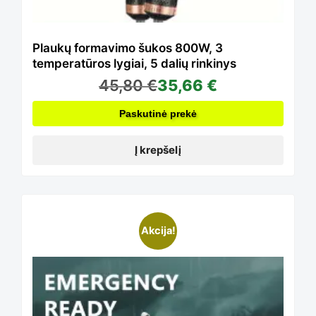
Plaukų formavimo šukos 800W, 3
temperatūros lygiai, 5 dalių rinkinys
45,80
€
35,66
€
Paskutinė prekė
Į krepšelį
Akcija!