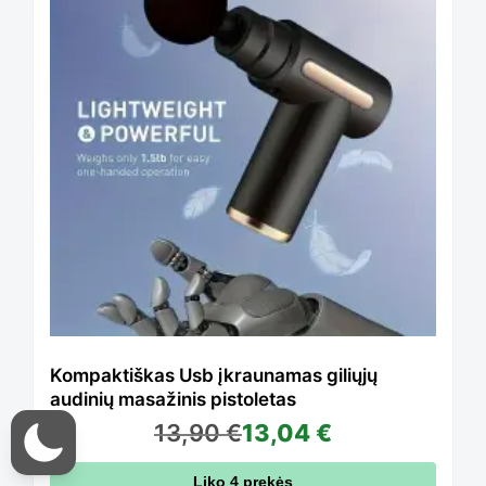
the
has
product
multiple
page
variants.
The
options
Kompaktiškas Usb įkraunamas giliųjų
audinių masažinis pistoletas
13,90
€
13,04
€
may
Liko 4 prekės