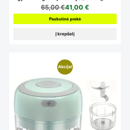
65,00
€
41,00
€
Paskutinė prekė
Į krepšelį
This
Akcija!
product
has
multiple