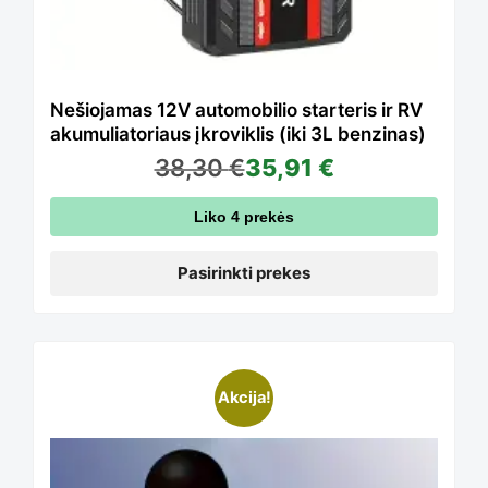
The
options
Nešiojamas 12V automobilio starteris ir RV
akumuliatoriaus įkroviklis (iki 3L benzinas)
38,30
€
35,91
€
may
Liko 4 prekės
be
Pasirinkti prekes
chosen
This
Akcija!
on
product