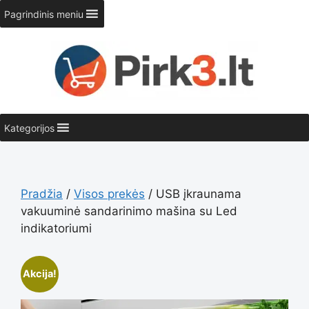
Pereiti
Pagrindinis meniu
prie
turinio
Kategorijos
Pradžia
/
Visos prekės
/ USB įkraunama
vakuuminė sandarinimo mašina su Led
indikatoriumi
Akcija!