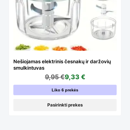
variants.
The
options
Nešiojamas elektrinis česnakų ir daržovių
smulkintuvas
9,95
€
9,33
€
may
Liko 6 prekės
be
Pasirinkti prekes
chosen