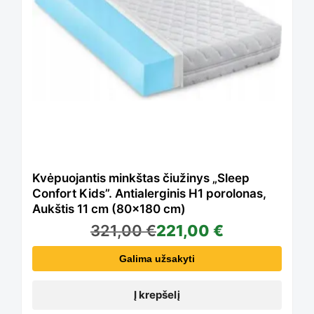
Kvėpuojantis minkštas čiužinys „Sleep
Confort Kids”. Antialerginis H1 porolonas,
Aukštis 11 cm (80×180 cm)
321,00
€
221,00
€
Galima užsakyti
Į krepšelį