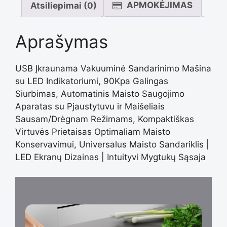
indikatoriumi
APMOKĖJIMAS
Atsiliepimai (0)
Aprašymas
USB Įkraunama Vakuuminė Sandarinimo Mašina
su LED Indikatoriumi, 90Kpa Galingas
Siurbimas, Automatinis Maisto Saugojimo
Aparatas su Pjaustytuvu ir Maišeliais
Sausam/Drėgnam Režimams, Kompaktiškas
Virtuvės Prietaisas Optimaliam Maisto
Konservavimui, Universalus Maisto Sandariklis |
LED Ekranų Dizainas | Intuityvi Mygtukų Sąsaja