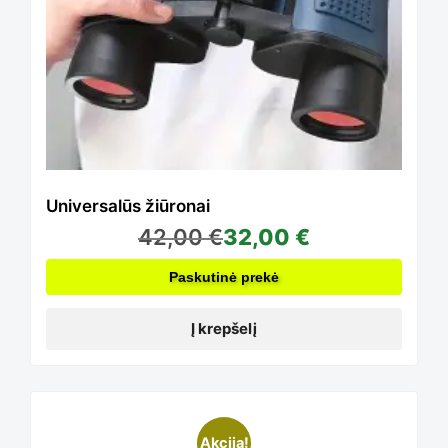
page
Universalūs žiūronai
42,00
€
32,00
€
Paskutinė prekė
Į krepšelį
Akcija!