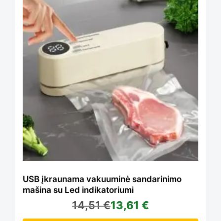
product
has
multiple
variants.
The
options
USB įkraunama vakuuminė sandarinimo
mašina su Led indikatoriumi
14,51
€
13,61
€
may