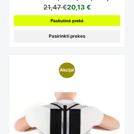
21,47
€
20,13
€
may
Paskutinė prekė
be
Pasirinkti prekes
chosen
Akcija!
on
the
product