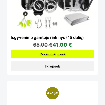
Išgyvenimo gamtoje rinkinys (15 dalių)
65,00
€
41,00
€
Paskutinė prekė
Į krepšelį
This
Akcija!