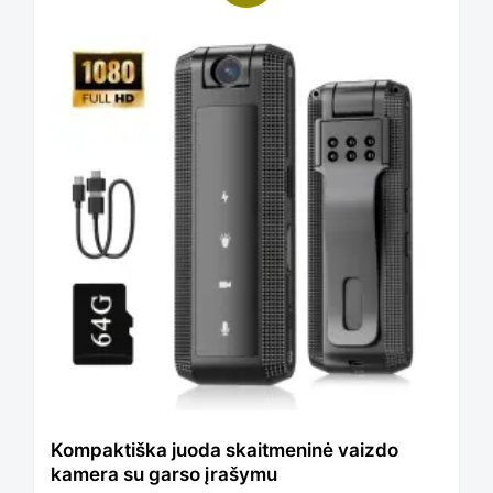
product
has
multiple
variants.
The
options
Kompaktiška juoda skaitmeninė vaizdo
kamera su garso įrašymu