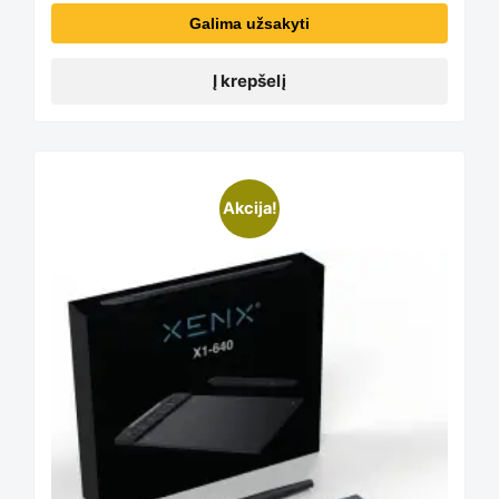
Galima užsakyti
Į krepšelį
Akcija!