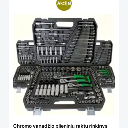
This
Akcija!
on
product
the
has
product
multiple
page
variants.
The
options
Chromo vanadžio plieninių raktų rinkinys