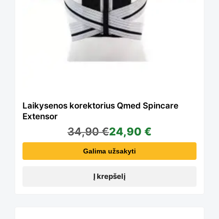
page
Laikysenos korektorius Qmed Spincare
Extensor
34,90
€
24,90
€
Galima užsakyti
Į krepšelį