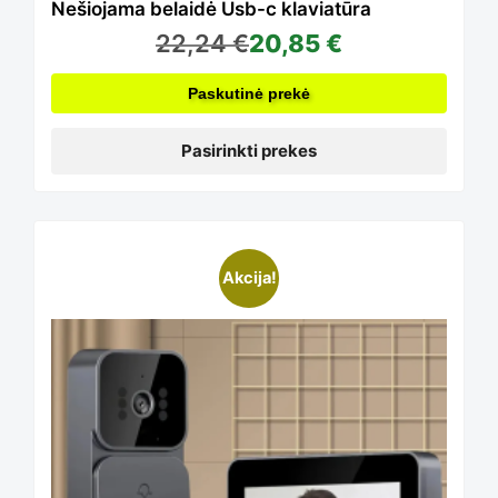
options
Nešiojama belaidė Usb-c klaviatūra
22,24
€
20,85
€
may
Paskutinė prekė
be
Pasirinkti prekes
chosen
Akcija!
on
the
product