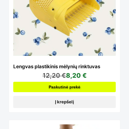
Lengvas plastikinis mėlynių rinktuvas
12,20
€
8,20
€
Paskutinė prekė
Į krepšelį