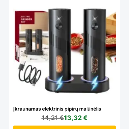
product
has
multiple
variants.
The
options
Įkraunamas elektrinis pipirų malūnėlis
14,21
€
13,32
€