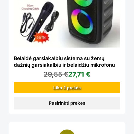
variants.
The
options
Belaidė garsiakalbių sistema su žemų
dažnių garsiakalbiu ir belaidžiu mikrofonu
29,55
€
27,71
€
may
Liko 2 prekės
be
Pasirinkti prekes
chosen