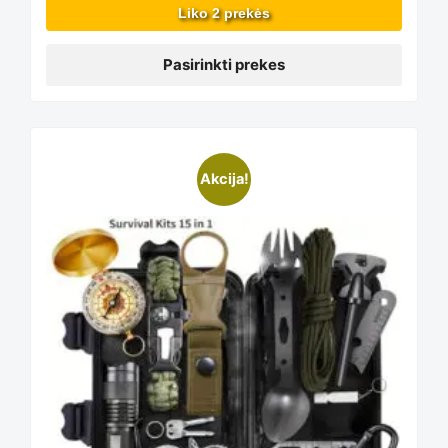
Liko 2 prekės
be
Pasirinkti prekes
chosen
Akcija!
on
the
product
page