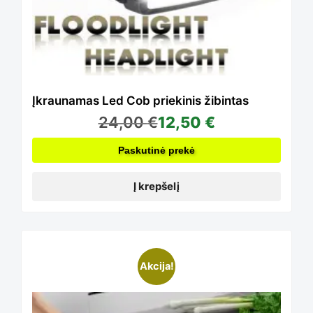
Įkraunamas Led Cob priekinis žibintas
24,00
€
12,50
€
Paskutinė prekė
Į krepšelį
This
Akcija!