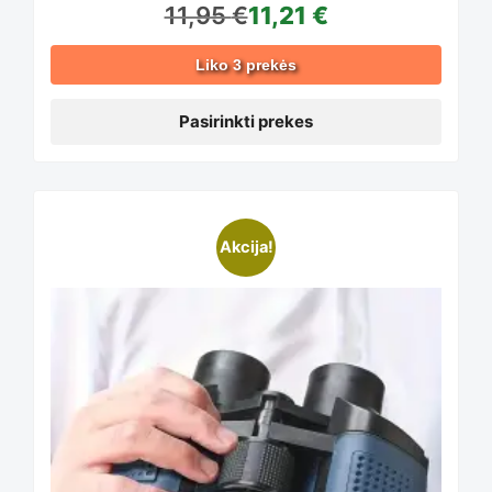
11,95
€
11,21
€
may
Liko 3 prekės
be
Pasirinkti prekes
chosen
Akcija!
on
the
product