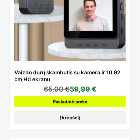
page
Vaizdo durų skambutis su kamera ir 10.92
cm Hd ekranu
65,00
€
59,99
€
Paskutinė prekė
Į krepšelį