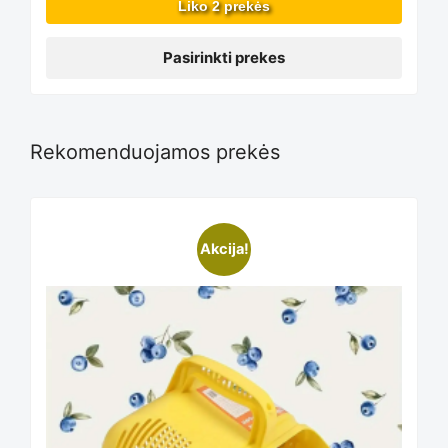
may
Liko 2 prekės
be
Pasirinkti prekes
chosen
Rekomenduojamos prekės
on
Akcija!
the
product
page