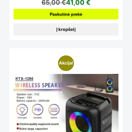
65,00
€
41,00
€
Paskutinė prekė
Į krepšelį
This
Akcija!
product
has
multiple