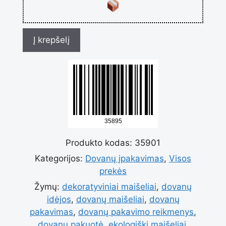
Į krepšelį
Produkto kodas:
35901
Kategorijos:
Dovanų įpakavimas
,
Visos
prekės
Žymų:
dekoratyviniai maišeliai
,
dovanų
idėjos
,
dovanų maišeliai
,
dovanų
pakavimas
,
dovanų pakavimo reikmenys
,
dovanų pakuotė
,
ekologiški maišeliai
,