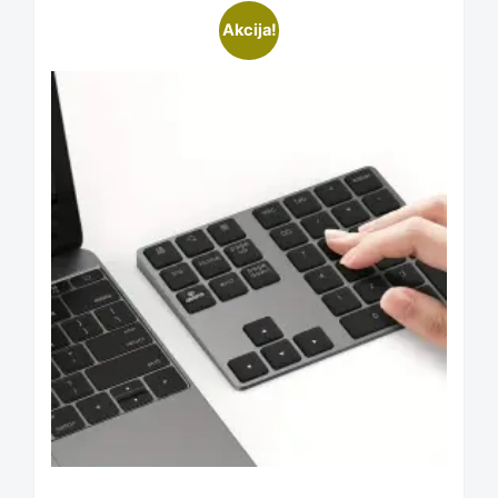
This
Akcija!
product
has
multiple
variants.
The