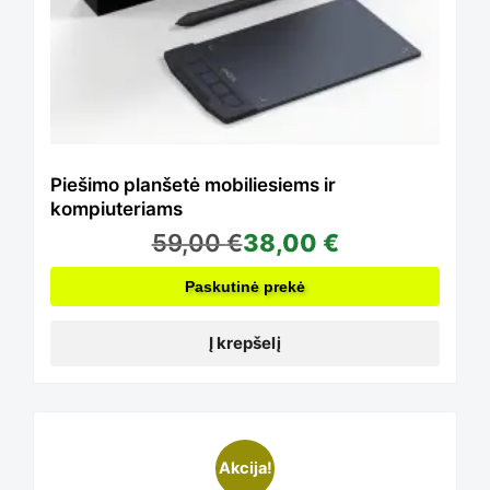
Piešimo planšetė mobiliesiems ir
kompiuteriams
59,00
€
38,00
€
Paskutinė prekė
Į krepšelį
This
Akcija!