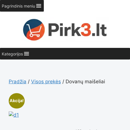
Pereiti
Pagrindinis meniu
prie
turinio
Kategorijos
Pradžia
/
Visos prekės
/ Dovanų maišeliai
Akcija!