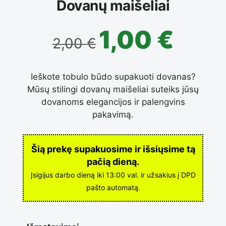
Dovanų maišeliai
1,00
€
2,00
€
Ieškote tobulo būdo supakuoti dovanas?
Mūsų stilingi dovanų maišeliai suteiks jūsų
dovanoms elegancijos ir palengvins
pakavimą.
Šią prekę supakuosime ir išsiųsime tą
pačią dieną.
Įsigijus darbo dieną iki 13:00 val. ir užsakius į DPD
pašto automatą.