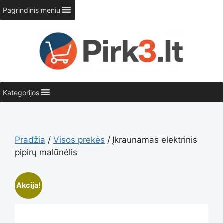
Pereiti
Pagrindinis meniu
prie
turinio
Kategorijos
Pradžia
/
Visos prekės
/ Įkraunamas elektrinis
pipirų malūnėlis
Akcija!