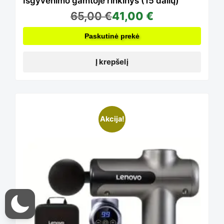
Išgyvenimo gamtoje rinkinys (15 dalių)
65,00
€
41,00
€
Paskutinė prekė
Į krepšelį
This
Akcija!
product
has