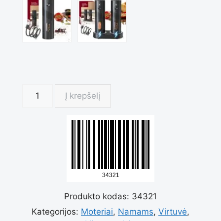
produkto
Į krepšelį
kiekis:
Įkraunamas
Produkto kodas:
34321
elektrinis
Kategorijos:
Moteriai
,
Namams
,
Virtuvė
,