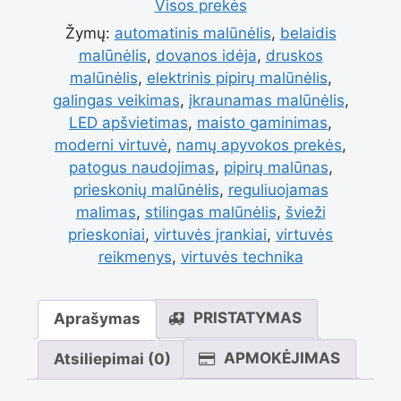
Visos prekės
pipirų
Žymų:
automatinis malūnėlis
,
belaidis
malūnėlis
,
dovanos idėja
,
druskos
malūnėlis
,
elektrinis pipirų malūnėlis
,
malūnėlis
galingas veikimas
,
įkraunamas malūnėlis
,
LED apšvietimas
,
maisto gaminimas
,
moderni virtuvė
,
namų apyvokos prekės
,
patogus naudojimas
,
pipirų malūnas
,
prieskonių malūnėlis
,
reguliuojamas
malimas
,
stilingas malūnėlis
,
švieži
prieskoniai
,
virtuvės įrankiai
,
virtuvės
reikmenys
,
virtuvės technika
PRISTATYMAS
Aprašymas
APMOKĖJIMAS
Atsiliepimai (0)