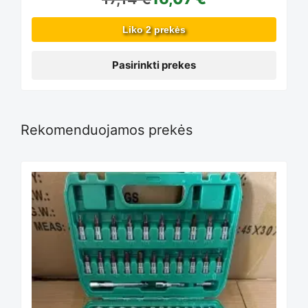
may
Liko 2 prekės
be
Pasirinkti prekes
chosen
Rekomenduojamos prekės
on
the
product