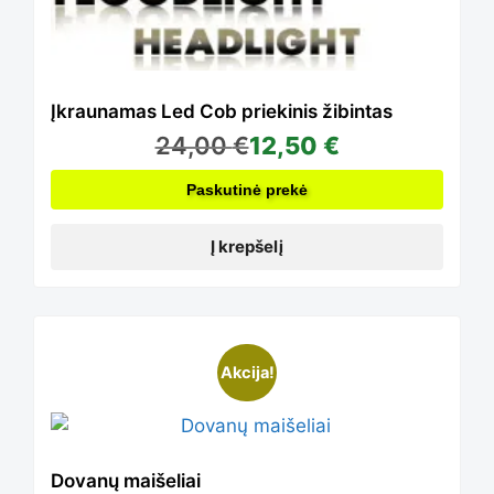
Įkraunamas Led Cob priekinis žibintas
24,00
€
12,50
€
Paskutinė prekė
Į krepšelį
This
Akcija!
product
Dovanų maišeliai