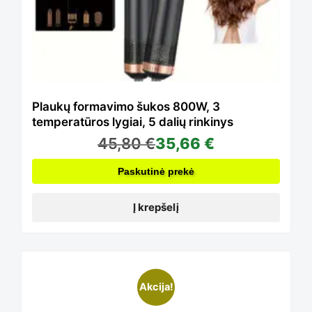
page
Plaukų formavimo šukos 800W, 3
temperatūros lygiai, 5 dalių rinkinys
45,80
€
35,66
€
Paskutinė prekė
Į krepšelį
This
Akcija!