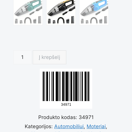
produkto
Į krepšelį
kiekis:
Nešiojamas
Produkto kodas:
34971
automobilio
Kategorijos:
Automobiliui
,
Moteriai
,