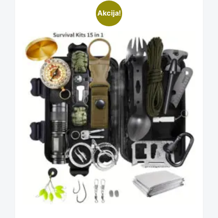
Akcija!
on
the
product
page