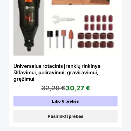
multiple
variants.
The
options
Universalus rotacinis įrankių rinkinys
šlifavimui, poliravimui, graviravimui,
gręžimui
may
32,29
€
30,27
€
Liko 6 prekės
be
Pasirinkti prekes
chosen