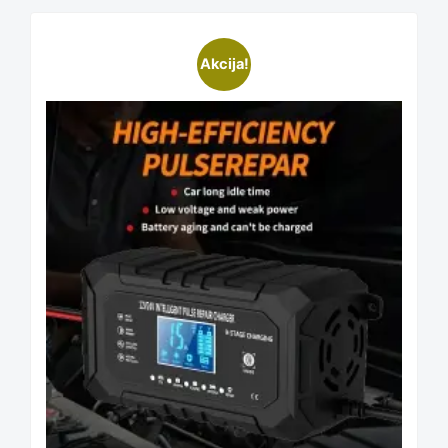
on
Akcija!
the
product
page