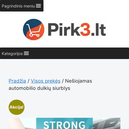
Pereiti
Pagrindinis meniu
prie
turinio
Kategorijos
Pradžia
/
Visos prekės
/ Nešiojamas
automobilio dulkių siurblys
Akcija!