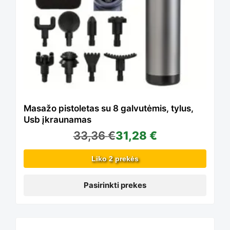
page
variants.
The
options
Masažo pistoletas su 8 galvutėmis, tylus,
Usb įkraunamas
33,36
€
31,28
€
may
Liko 2 prekės
be
Pasirinkti prekes
chosen