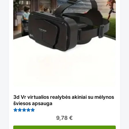
chosen
product
on
has
the
multiple
product
variants.
page
The
3d Vr virtualios realybės akiniai su mėlynos
šviesos apsauga
options
Įvertinima
9,78
€
s:
5.00
iš 5