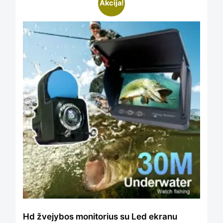
This
Akcija!
product
has
multiple
variants.
The
options
Hd žvejybos monitorius su Led ekranu