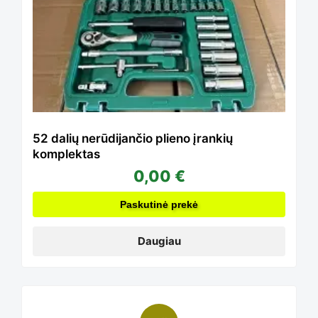
page
52 dalių nerūdijančio plieno įrankių
komplektas
0,00
€
Paskutinė prekė
Daugiau