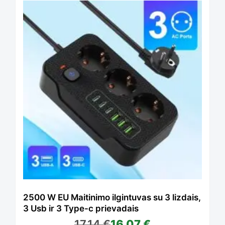
product
has
multiple
variants.
The
options
2500 W EU Maitinimo ilgintuvas su 3 lizdais,
3 Usb ir 3 Type-c prievadais
17,14
€
16,07
€