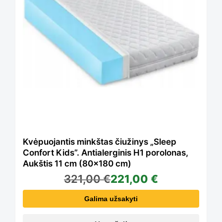
Kvėpuojantis minkštas čiužinys „Sleep
Confort Kids”. Antialerginis H1 porolonas,
Aukštis 11 cm (80×180 cm)
321,00
€
221,00
€
Galima užsakyti