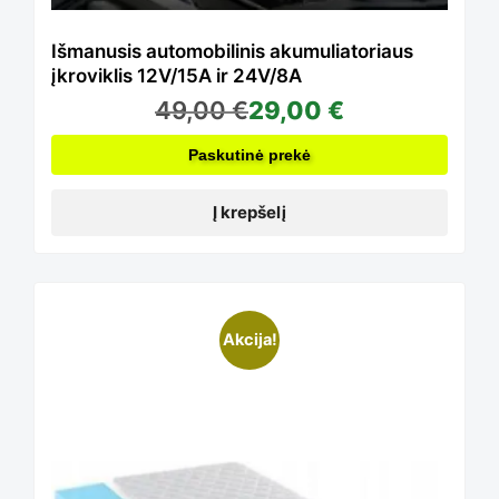
Išmanusis automobilinis akumuliatoriaus
įkroviklis 12V/15A ir 24V/8A
49,00
€
29,00
€
Paskutinė prekė
Į krepšelį
Akcija!