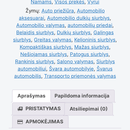
Namams
,
Visos prekės
,
Vyrui
dulkių
Žymų:
Auto priežiūra
,
Automobilio
aksesuarai
,
Automobilio dulkių siurblys
,
Automobilio valymas
,
automobilių priedai
,
siurblys
Belaidis siurblys
,
Dulkių siurblys
,
Galingas
siurblys
,
Greitas valymas
,
Kelioninis siurblys
,
Kompaktiškas siurblys
,
Mažas siurblys
,
Nešiojamas siurblys
,
Patogus siurblys
,
Rankinis siurblys
,
Salono valymas
,
Siurblys
automobiliui
,
Švara automobilyje
,
Švarus
automobilis
,
Transporto priemonės valymas
Aprašymas
Papildoma informacija
PRISTATYMAS
Atsiliepimai (0)
APMOKĖJIMAS