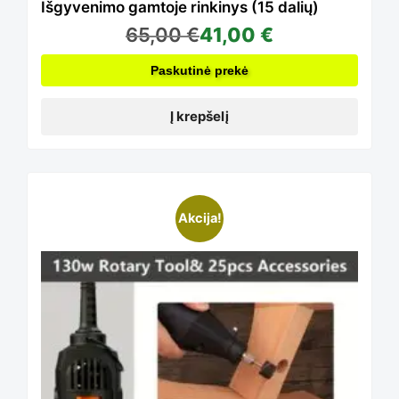
Išgyvenimo gamtoje rinkinys (15 dalių)
65,00
€
41,00
€
Paskutinė prekė
Į krepšelį
This
Akcija!
product
has