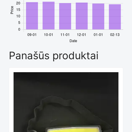
Panašūs produktai
This
product
has