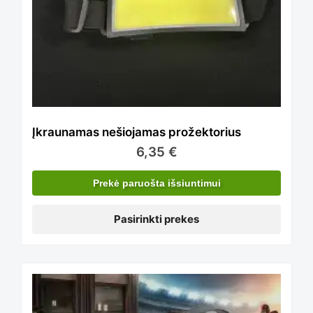
multiple
variants.
The
Įkraunamas nešiojamas prožektorius
6,35
€
options
Prekė paruošta išsiuntimui
Pasirinkti prekes
may
be
This