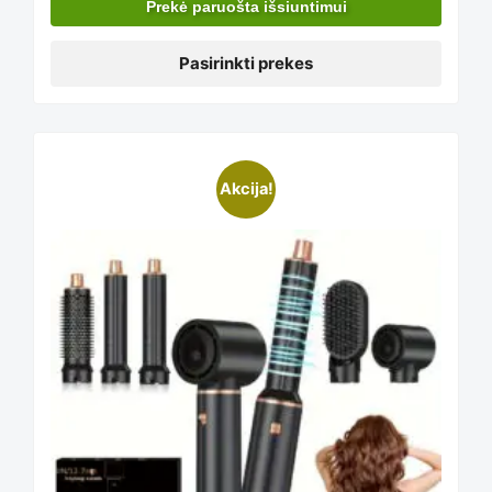
Prekė paruošta išsiuntimui
may
Pasirinkti prekes
be
chosen
Akcija!
on
the
product