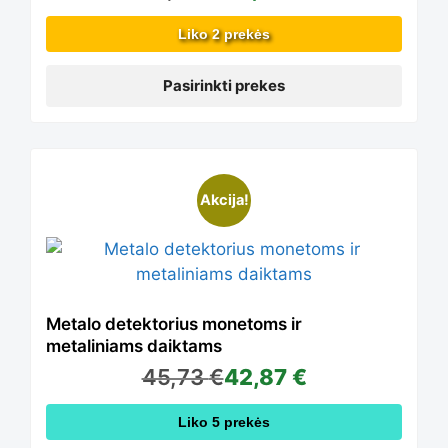
may
Liko 2 prekės
be
Pasirinkti prekes
chosen
This
Akcija!
on
product
the
has
Metalo detektorius monetoms ir
metaliniams daiktams
product
45,73
€
42,87
€
multiple
page
Liko 5 prekės