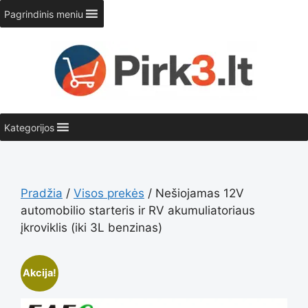
Pereiti
Pagrindinis meniu
prie
turinio
Kategorijos
Pradžia
/
Visos prekės
/ Nešiojamas 12V
automobilio starteris ir RV akumuliatoriaus
įkroviklis (iki 3L benzinas)
Akcija!