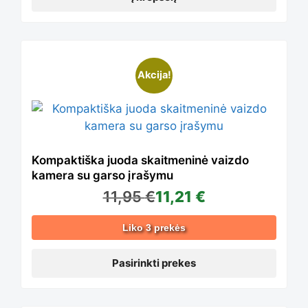
This
Akcija!
product
has
Kompaktiška juoda skaitmeninė vaizdo
kamera su garso įrašymu
11,95
€
11,21
€
multiple
Liko 3 prekės
variants.
Pasirinkti prekes