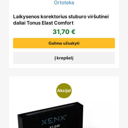
product
Laikysenos korektorius stuburo viršutinei
daliai Tonus Elast Comfort
page
31,70
€
Galima užsakyti
Į krepšelį
Akcija!