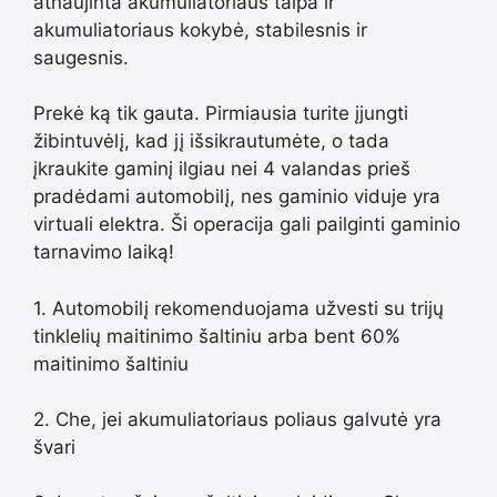
atnaujinta akumuliatoriaus talpa ir
akumuliatoriaus kokybė, stabilesnis ir
saugesnis.
Prekė ką tik gauta. Pirmiausia turite įjungti
žibintuvėlį, kad jį išsikrautumėte, o tada
įkraukite gaminį ilgiau nei 4 valandas prieš
pradėdami automobilį, nes gaminio viduje yra
virtuali elektra. Ši operacija gali pailginti gaminio
tarnavimo laiką!
1. Automobilį rekomenduojama užvesti su trijų
tinklelių maitinimo šaltiniu arba bent 60%
maitinimo šaltiniu
2. Che, jei akumuliatoriaus poliaus galvutė yra
švari