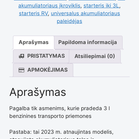
akumuliatoriaus įkroviklis
,
starteris iki 3L
,
starteris RV
,
universalus akumuliatoriaus
akumuliatoriaus
paleidėjas
įkroviklis
Aprašymas
Papildoma informacija
PRISTATYMAS
Atsiliepimai (0)
(iki
APMOKĖJIMAS
3L
Aprašymas
benzinas)
Pagalba tik asmenims, kurie pradeda 3 l
benzinines transporto priemones
Pastaba: tai 2023 m. atnaujintas modelis,