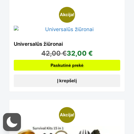
The
Akcija!
options
may
Universalūs žiūronai
42,00
€
32,00
€
be
Paskutinė prekė
Į krepšelį
chosen
on
Akcija!