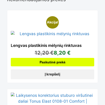
the
options
product
Akcija!
may
page
be
Lengvas plastikinis mėlynių rinktuvas
12,20
€
8,20
€
chosen
Paskutinė prekė
Į krepšelį
on
the