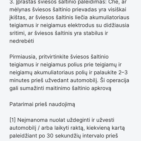
3. Įprastas šviesos šaltinio paleidimas: Che, ar
mėlynas šviesos šaltinio prievadas yra visiškai
įkištas, ar šviesos šaltinis liečia akumuliatoriaus
teigiamus ir neigiamus elektrodus su didžiausia
sritimi, ar šviesos šaltinis yra stabilus ir
nedrebėti
Pirmiausia, pritvirtinkite šviesos šaltinio
teigiamus ir neigiamus polius prie teigiamų ir
neigiamų akumuliatoriaus polių ir palaukite 2–3
minutes prieš užvedant automobilį. Ši operacija
gali sumažinti maitinimo šaltinio apkrovą
Patarimai prieš naudojimą
[1] Neįmanoma nuolat uždeginti ir užvesti
automobilį / arba laikyti raktą, kiekvieną kartą
paleidžiant po 30 sekundžių intervalo prieš