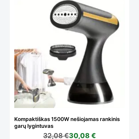
product
has
multiple
variants.
The
options
Kompaktiškas 1500W nešiojamas rankinis
garų lygintuvas
32,08
€
30,08
€