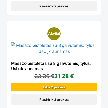
variants.
Pasirinkti prekes
The
This
Akcija!
options
product
may
has
Masažo pistoletas su 8 galvutėmis, tylus,
Usb įkraunamas
be
33,36
€
31,28
€
multiple
Liko 2 prekės
chosen
variants.
Pasirinkti prekes