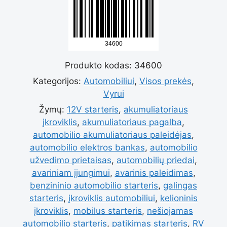
kiekis:
Nešiojamas
Produkto kodas:
34600
12V
Kategorijos:
Automobiliui
,
Visos prekės
,
Vyrui
automobilio
Žymų:
12V starteris
,
akumuliatoriaus
įkroviklis
,
akumuliatoriaus pagalba
,
automobilio akumuliatoriaus paleidėjas
,
starteris
automobilio elektros bankas
,
automobilio
užvedimo prietaisas
,
automobilių priedai
,
avariniam įjungimui
,
avarinis paleidimas
,
ir
benzininio automobilio starteris
,
galingas
starteris
,
įkroviklis automobiliui
,
kelioninis
įkroviklis
,
mobilus starteris
,
nešiojamas
RV
automobilio starteris
,
patikimas starteris
,
RV