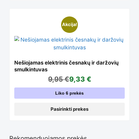
on
The
This
the
Akcija!
options
product
product
may
has
Nešiojamas elektrinis česnakų ir daržovių
page
smulkintuvas
be
9,95
€
9,33
€
multiple
Liko 6 prekės
chosen
variants.
Pasirinkti prekes
on
The
Rekomenduojamos prekės